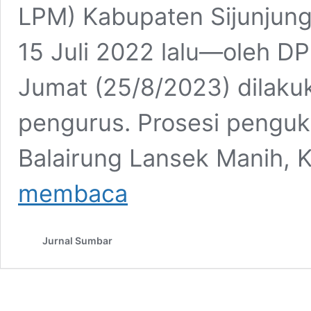
LPM) Kabupaten Sijunjung
15 Juli 2022 lalu—oleh D
Jumat (25/8/2023) dilaku
pengurus. Prosesi penguku
Balairung Lansek Manih, 
Kepengurusan
membaca
DPD
LPM
Sijunjung
Jurnal Sumbar
Dikukuhkan,
Bupati
Benny;
Semoga
LPM