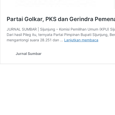
Partai Golkar, PKS dan Gerindra Pemena
JURNAL SUMBAR | Sijunjung – Komisi Pemilihan Umum (KPU) Sijun
Dari hasil Pileg itu, ternyata Partai Pimpinan Bupati Sijunjun
Partai
mengantongi suara 28.251 dan …
Lanjutkan membaca
Golkar,
PKS
Jurnal Sumbar
dan
Gerindra
Pemenan
Pileg
2024
di
Sijunjung,
Ini
Anggota
DPRD
Terpilihny