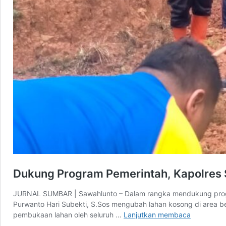
Dukung Program Pemerintah, Kapolres
JURNAL SUMBAR | Sawahlunto – Dalam rangka mendukung progra
Purwanto Hari Subekti, S.Sos mengubah lahan kosong di area be
Dukung
pembukaan lahan oleh seluruh …
Lanjutkan membaca
Program