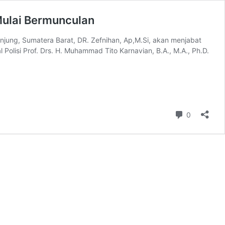
 Mulai Bermunculan
njung, Sumatera Barat, DR. Zefnihan, Ap,M.Si, akan menjabat
Polisi Prof. Drs. H. Muhammad Tito Karnavian, B.A., M.A., Ph.D.
ihan,
M.Si
kota
Komentar
0
ahlunto?,
ma
dakab
njung
i
munculan