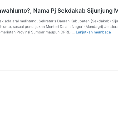
 Sawahlunto?, Nama Pj Sekdakab Sijunjung
k ada aral melintang, Sekretaris Daerah Kabupaten (Sekdakab) Siju
hlunto, sesuai penunjukan Menteri Dalam Negeri (Mendagri) Jenderal 
DR.
i Pemerintah Provinsi Sumbar maupun DPRD …
Lanjutkan membaca
Zefn
Ap.
jadi
Pj
Wali
Saw
Na
Pj
Sek
Siju
Mula
Ber