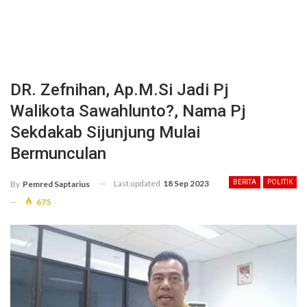
DR. Zefnihan, Ap.M.Si Jadi Pj
Walikota Sawahlunto?, Nama Pj
Sekdakab Sijunjung Mulai
Bermunculan
Last updated
18 Sep 2023
BERITA
POLITIK
By
Pemred Saptarius
675