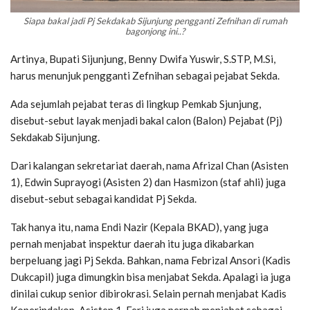
Siapa bakal jadi Pj Sekdakab Sijunjung pengganti Zefnihan di rumah
bagonjong ini..?
Artinya, Bupati Sijunjung, Benny Dwifa Yuswir, S.STP, M.Si,
harus menunjuk pengganti Zefnihan sebagai pejabat Sekda.
Ada sejumlah pejabat teras di lingkup Pemkab Sjunjung,
disebut-sebut layak menjadi bakal calon (Balon) Pejabat (Pj)
Sekdakab Sijunjung.
Dari kalangan sekretariat daerah, nama Afrizal Chan (Asisten
1), Edwin Suprayogi (Asisten 2) dan Hasmizon (staf ahli) juga
disebut-sebut sebagai kandidat Pj Sekda.
Tak hanya itu, nama Endi Nazir (Kepala BKAD), yang juga
pernah menjabat inspektur daerah itu juga dikabarkan
berpeluang jagi Pj Sekda. Bahkan, nama Febrizal Ansori (Kadis
Dukcapil) juga dimungkin bisa menjabat Sekda. Apalagi ia juga
dinilai cukup senior dibirokrasi. Selain pernah menjabat Kadis
Koperindakop, Asisten 1, Feri juga pernah menjabat sebagai