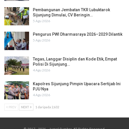
Pembangunan Jembatan TKR Lubuktarok
Sijunjung Dimulai, CV Beringin…
5 Agu 2026
Pengurus PWI Dharmasraya 2026–2029 Dilantik
5 Agu 2026
Tegas, Langgar Disiplin dan Kode Etik, Empat
Polisi Di Sijunjung…
4 Agu 2026
Kapolres Sijunjung Pimpin Upacara Sertijab Ini
PJU Nya
4 Agu 2026
PREV
NEXT
1 daripada 2,632