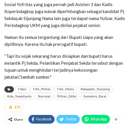
Sosial Yofritas yang juga pernah jadi Asisten 3 dan Kadis
Koperindagkop juga màsuk diperhitungkan sebagai kandidat Pj
Sekdaķab Sijunjung.Nama lain juga terdapat nama Yulizar, Kadis
Perindagkop UKM yang juga dinilai pejabat senior.
Namun itu semua tergantung dari Bupati siapa yang akan
dipilihnya. Karena itu hak prerogatif bupati.
“Tapi itu sejak sekarang harus disiapkan dan bupati harus
melantik Pj Sekda. Pelantikan Penjabat Sekda tersebut dengan
tujuan untuk menghindari terjadinya kekosongan
jabatan,”tambah sumber.*
Fokus
Foto_Pilihan
Foto_Utama
Kabupaten_Sijunjung
Kota_Sawahlunto
Nasional
Pilihan_Editor
Sumatera_Barat
675
Share
Facebook
Twitter
WhatsApp