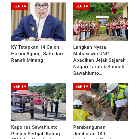
BERITA
BERITA
KY Tetapkan 14 Calon
Langkah Nyata
Hakim Agung, Satu dari
Mahasiswa UNP
Ranah Minang
Abadikan Jejak Sejarah
Nagari Taratak Bancah
Sawahlunto…
BERITA
BERITA
Kapolres Sawahlunto
Pembangunan
Pimpin Sertijab Kabag
Jembatan TKR