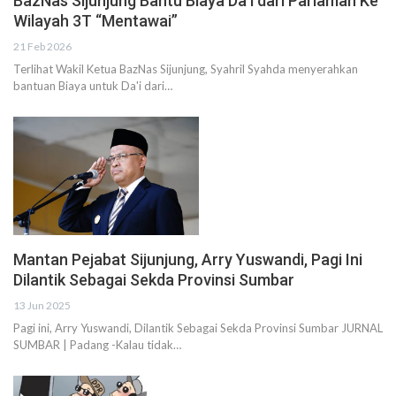
BazNas Sijunjung Bantu Biaya Da’i dari Pariaman Ke
Wilayah 3T “Mentawai”
21 Feb 2026
Terlihat Wakil Ketua BazNas Sijunjung, Syahril Syahda menyerahkan
bantuan Biaya untuk Da'i dari…
Mantan Pejabat Sijunjung, Arry Yuswandi, Pagi Ini
Dilantik Sebagai Sekda Provinsi Sumbar
13 Jun 2025
Pagi ini, Arry Yuswandi, Dilantik Sebagai Sekda Provinsi Sumbar JURNAL
SUMBAR | Padang -Kalau tidak…