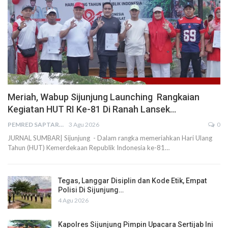
Meriah, Wabup Sijunjung Launching Rangkaian
Kegiatan HUT RI Ke-81 Di Ranah Lansek…
PEMRED SAPTARIUS
3 Agu 2026
0
JURNAL SUMBAR| Sijunjung - Dalam rangka memeriahkan Hari Ulang
Tahun (HUT) Kemerdekaan Republik Indonesia ke-81…
Tegas, Langgar Disiplin dan Kode Etik, Empat
Polisi Di Sijunjung…
4 Agu 2026
Kapolres Sijunjung Pimpin Upacara Sertijab Ini