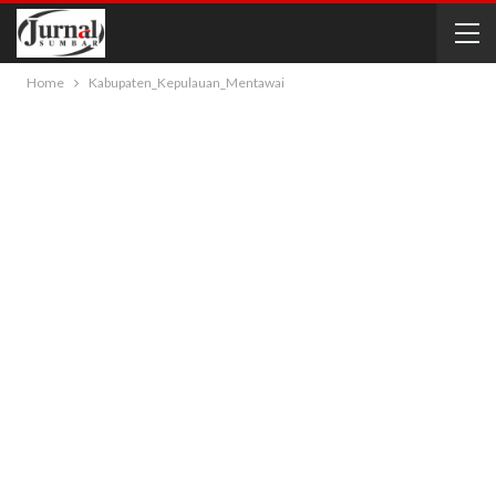
Home
Kabupaten_Kepulauan_Mentawai