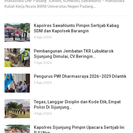
Mahasiswa UNP Padang JURNAL SUMBAR| Sawahlunto – Mahasiswa
Kuliah Kerja Nyata (KKN) Universitas Negeri Padang…
Kapolres Sawahlunto Pimpin Sertijab Kabag
SDM dan Kapolsek Barangin
6 Agu 2026
Pembangunan Jembatan TKR Lubuktarok
Sijunjung Dimulai, CV Beringin…
5 Agu 2026
Pengurus PWI Dharmasraya 2026–2029 Dilantik
5 Agu 2026
Tegas, Langgar Disiplin dan Kode Etik, Empat
Polisi Di Sijunjung…
4 Agu 2026
Kapolres Sijunjung Pimpin Upacara Sertijab Ini
PJU Nya