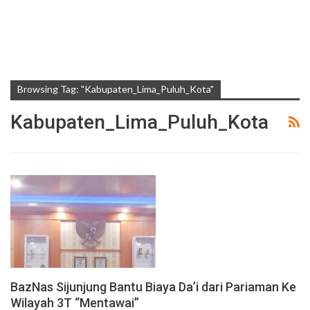
Browsing Tag: "Kabupaten_Lima_Puluh_Kota"
Kabupaten_Lima_Puluh_Kota
BazNas Sijunjung Bantu Biaya Da’i dari Pariaman Ke
Wilayah 3T “Mentawai”