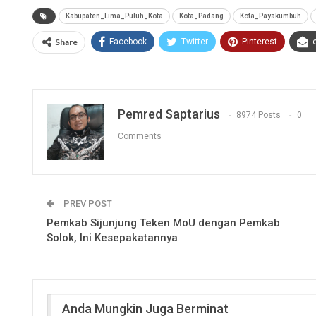
Kabupaten_Lima_Puluh_Kota
Kota_Padang
Kota_Payakumbuh
Share
Facebook
Twitter
Pinterest
Pemred Saptarius
8974 Posts
0
Comments
PREV POST
Pemkab Sijunjung Teken MoU dengan Pemkab
Solok, Ini Kesepakatannya
Anda Mungkin Juga Berminat