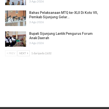
3 Agu 2026
Bahas Pelaksanaan MTQ ke-XLII Di Koto VII,
Pemkab Sijunjung Gelar…
3 Agu 2026
Bupati Sijunjung Lantik Pengurus Forum
Anak Daerah
3 Agu 2026
PREV
NEXT
1 daripada 2,632