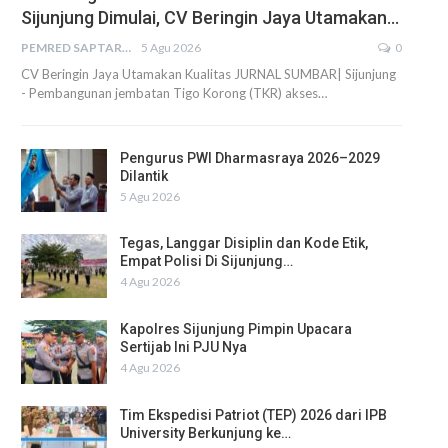
Sijunjung Dimulai, CV Beringin Jaya Utamakan…
PEMRED SAPTARIUS
5 Agu 2026
0
CV Beringin Jaya Utamakan Kualitas JURNAL SUMBAR| Sijunjung
- Pembangunan jembatan Tigo Korong (TKR) akses…
Pengurus PWI Dharmasraya 2026–2029
Dilantik
5 Agu 2026
Tegas, Langgar Disiplin dan Kode Etik,
Empat Polisi Di Sijunjung…
4 Agu 2026
Kapolres Sijunjung Pimpin Upacara
Sertijab Ini PJU Nya
4 Agu 2026
Tim Ekspedisi Patriot (TEP) 2026 dari IPB
University Berkunjung ke…