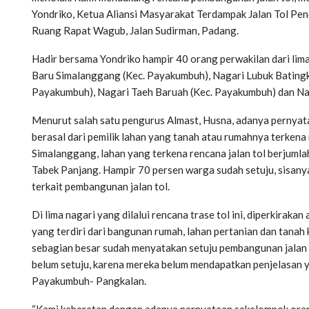
Yondriko, Ketua Aliansi Masyarakat Terdampak Jalan Tol Pe
Ruang Rapat Wagub, Jalan Sudirman, Padang.
Hadir bersama Yondriko hampir 40 orang perwakilan dari lima
Baru Simalanggang (Kec. Payakumbuh), Nagari Lubuk Batingk
Payakumbuh), Nagari Taeh Baruah (Kec. Payakumbuh) dan Nag
Menurut salah satu pengurus Almast, Husna, adanya pernyata
berasal dari pemilik lahan yang tanah atau rumahnya terkena 
Simalanggang, lahan yang terkena rencana jalan tol berjumla
Tabek Panjang. Hampir 70 persen warga sudah setuju, sisan
terkait pembangunan jalan tol.
Di lima nagari yang dilalui rencana trase tol ini, diperkirak
yang terdiri dari bangunan rumah, lahan pertanian dan tanah 
sebagian besar sudah menyatakan setuju pembangunan jalan to
belum setuju, karena mereka belum mendapatkan penjelasan 
Payakumbuh- Pangkalan.
“Kami keberatan dengan adanya pernyataan sekelompok or