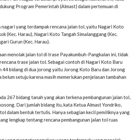
ndukung Program Pemerintah (Almast) dalam pertemuan di
 nagari yang terdampak rencana jalan tol, yaitu Nagari Koto
ok (Kec. Harau), Nagari Koto Tangah Simalanggang (Kec.
ari Gurun (Kec. Harau).
an menolak jalan tol di trase Payakumbuh-Pangkalan ini, tidak
rencana trase jalan tol. Sebagai contoh di Nagari Koto Baru
h 44 bidang di dua jorong yaitu Jorong Koto Baru dan Jorong
ya belum setuju karena masih memerlukan penjelasan tambahan
an ada 267 bidang tanah yang akan terkena pembangunan jalan tol,
kosong. Dari jumlah bidang itu, kata Ketua Almast Yondriko,
l dalam bentuk tertulis. Hanya sebagian kecil pemiliknya yang
yang lengkap tentang rencana pembangunan jalan tol ruas
ang yang mengatasnamakan warga terdampak yang menolak