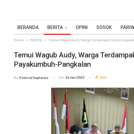
BERANDA
BERITA
OPINI
SOSOK
PARIW
Home
BERITA
Temui Wagub Audy, Warga Terdampak Tol di Limapul
Temui Wagub Audy, Warga Terdampak 
Payakumbuh-Pangkalan
On
26 Jan 2023
814
By
Pemred Saptarius