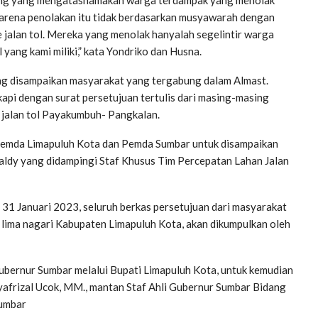
Karena penolakan itu tidak berdasarkan musyawarah dengan
jalan tol. Mereka yang menolak hanyalah segelintir warga
yang kami miliki,” kata Yondriko dan Husna.
ng disampaikan masyarakat yang tergabung dalam Almast.
gkapi dengan surat persetujuan tertulis dari masing-masing
 jalan tol Payakumbuh- Pangkalan.
an Pemda Limapuluh Kota dan Pemda Sumbar untuk disampaikan
aldy yang didampingi Staf Khusus Tim Percepatan Lahan Jalan
 31 Januari 2023, seluruh berkas persetujuan dari masyarakat
i lima nagari Kabupaten Limapuluh Kota, akan dikumpulkan oleh
ubernur Sumbar melalui Bupati Limapuluh Kota, untuk kemudian
Syafrizal Ucok, MM., mantan Staf Ahli Gubernur Sumbar Bidang
Sumbar