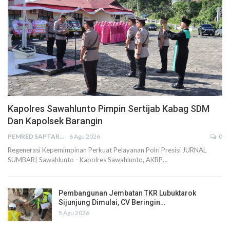
Kapolres Sawahlunto Pimpin Sertijab Kabag SDM
Dan Kapolsek Barangin
PEMRED SAPTARIUS
6 Agu 2026
0
Regenerasi Kepemimpinan Perkuat Pelayanan Polri Presisi JURNAL
SUMBAR| Sawahlunto - Kapolres Sawahlunto, AKBP…
Pembangunan Jembatan TKR Lubuktarok
Sijunjung Dimulai, CV Beringin…
5 Agu 2026