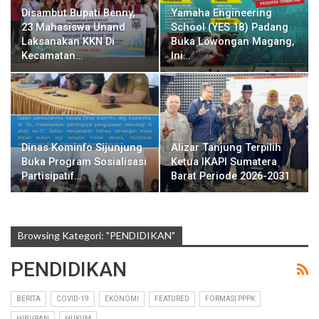
Disambut Bupati Benny,
Yamaha Engineering
23 Mahasiswa Unand
School (YES 18) Padang
Laksanakan KKN Di
Buka Lowongan Magang,
Kecamatan…
Ini…
Dinas Kominfo Sijunjung
Alizar Tanjung Terpilih
Buka Program Sosialisasi
Ketua IKAPI Sumatera
Partisipatif…
Barat Periode 2026-2031
Browsing Kategori: "PENDIDIKAN"
PENDIDIKAN
BERITA
COVID-19
EKONOMI
FEATURED
FORMASI PPPK
HIBURAN
HUKUM