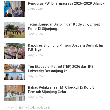
Pengurus PWI Dharmasraya 2026–2029 Dilantik
5 Agu 2026
Tegas, Langgar Disiplin dan Kode Etik, Empat
Polisi Di Sijunjung…
4 Agu 2026
Kapolres Sijunjung Pimpin Upacara Sertijab Ini
PJU Nya
4 Agu 2026
Tim Ekspedisi Patriot (TEP) 2026 dari IPB
University Berkunjung ke…
3 Agu 2026
Bahas Pelaksanaan MTQ ke-XLII Di Koto VII,
Pemkab Sijunjung Gelar…
3 Agu 2026
PREV
NEXT
1 daripada 2,632