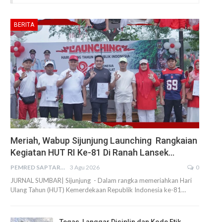
BERITA
Meriah, Wabup Sijunjung Launching Rangkaian
Kegiatan HUT RI Ke-81 Di Ranah Lansek…
PEMRED SAPTARIUS
3 Agu 2026
0
JURNAL SUMBAR| Sijunjung - Dalam rangka memeriahkan Hari
Ulang Tahun (HUT) Kemerdekaan Republik Indonesia ke-81…