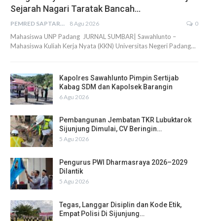
Sejarah Nagari Taratak Bancah…
PEMRED SAPTARIUS
8 Agu 2026
0
Mahasiswa UNP Padang JURNAL SUMBAR| Sawahlunto –
Mahasiswa Kuliah Kerja Nyata (KKN) Universitas Negeri Padang…
Kapolres Sawahlunto Pimpin Sertijab
Kabag SDM dan Kapolsek Barangin
6 Agu 2026
Pembangunan Jembatan TKR Lubuktarok
Sijunjung Dimulai, CV Beringin…
5 Agu 2026
Pengurus PWI Dharmasraya 2026–2029
Dilantik
5 Agu 2026
Tegas, Langgar Disiplin dan Kode Etik,
Empat Polisi Di Sijunjung…