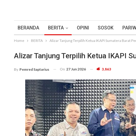
BERANDA
BERITA
OPINI
SOSOK
PARIW
Home
BERITA
Alizar Tanjung Terpilih Ketua IKAPI Sumatera Barat 
Alizar Tanjung Terpilih Ketua IKAPI
On
27 Jun 2026
3,863
By
Pemred Saptarius