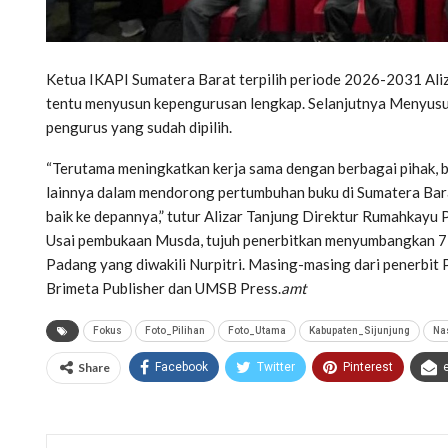
Ketua IKAPI Sumatera Barat terpilih periode 2026-2031 Ali
tentu menyusun kepengurusan lengkap. Selanjutnya Menyusu
pengurus yang sudah dipilih.
“Terutama meningkatkan kerja sama dengan berbagai pihak, 
lainnya dalam mendorong pertumbuhan buku di Sumatera Bara
baik ke depannya,” tutur Alizar Tanjung Direktur Rumahkayu
Usai pembukaan Musda, tujuh penerbitkan menyumbangkan 7
Padang yang diwakili Nurpitri. Masing-masing dari penerbit P
Brimeta Publisher dan UMSB Press.
amt
Fokus
Foto_Pilihan
Foto_Utama
Kabupaten_Sijunjung
Na
Share
Facebook
Twitter
Pinterest