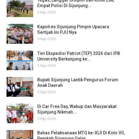
Tegas, Langgar Disiplin dan Kode Etik,
Empat Polisi Di Sijunjung…
4 Agu 2026
Kapolres Sijunjung Pimpin Upacara
Sertijab Ini PJU Nya
4 Agu 2026
Tim Ekspedisi Patriot (TEP) 2026 dari IPB
University Berkunjung ke…
3 Agu 2026
Bupati Sijunjung Lantik Pengurus Forum
Anak Daerah
3 Agu 2026
Di Car Free Day, Wabup dan Masyarakat
Sijunjung Nikmati…
3 Agu 2026
Bahas Pelaksanaan MTQ ke-XLII Di Koto VII,
Pemkab Sijunjung Gelar…