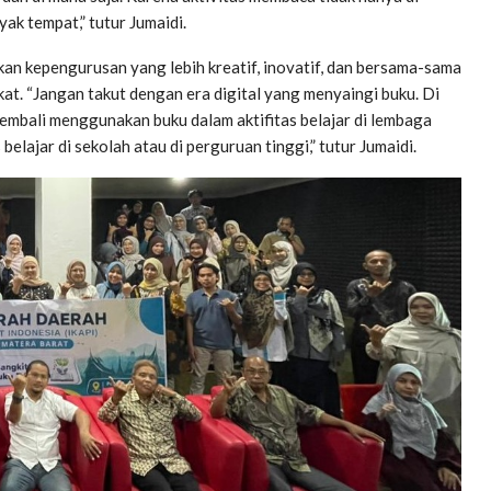
ak tempat,” tutur Jumaidi.
an kepengurusan yang lebih kreatif, inovatif, dan bersama-sama
t. “Jangan takut dengan era digital yang menyaingi buku. Di
kembali menggunakan buku dalam aktifitas belajar di lembaga
belajar di sekolah atau di perguruan tinggi,” tutur Jumaidi.