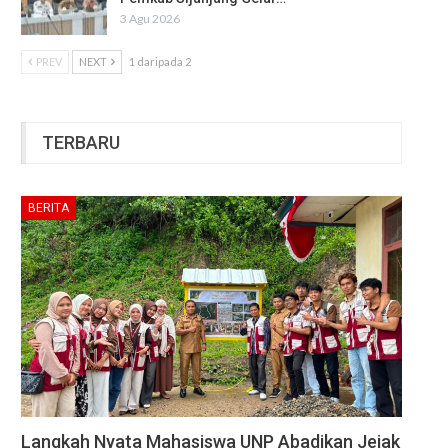
3 Agu 2026
PREV
NEXT
1 daripada 2
TERBARU
BERITA
Langkah Nyata Mahasiswa UNP Abadikan Jejak