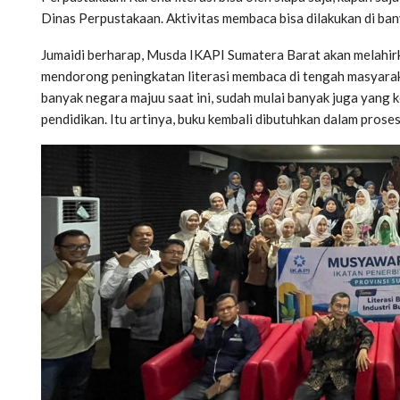
Dinas Perpustakaan. Aktivitas membaca bisa dilakukan di bany
Jumaidi berharap, Musda IKAPI Sumatera Barat akan melahirk
mendorong peningkatan literasi membaca di tengah masyaraka
banyak negara majuu saat ini, sudah mulai banyak juga yang 
pendidikan. Itu artinya, buku kembali dibutuhkan dalam proses 