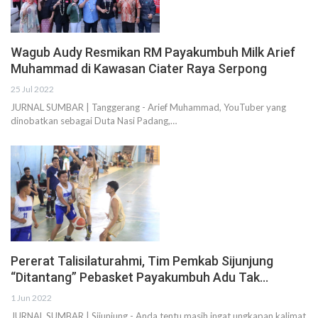
Wagub Audy Resmikan RM Payakumbuh Milk Arief
Muhammad di Kawasan Ciater Raya Serpong
25 Jul 2022
JURNAL SUMBAR | Tanggerang - Arief Muhammad, YouTuber yang
dinobatkan sebagai Duta Nasi Padang,…
Pererat Talisilaturahmi, Tim Pemkab Sijunjung
“Ditantang” Pebasket Payakumbuh Adu Tak…
1 Jun 2022
JURNAL SUMBAR | Sijunjung - Anda tentu masih ingat ungkapan kalimat