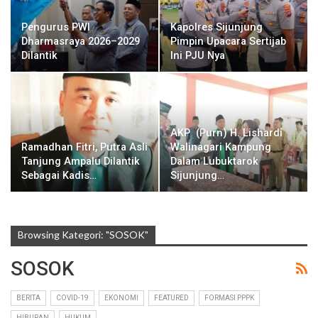
Pengurus PWI
Kapolres Sijunjung
Dharmasraya 2026–2029
Pimpin Upacara Sertijab
Dilantik
Ini PJU Nya
AKP (Purn) H. Lishardi
Ramadhan Fitri, Putra Asli
Walinagari Kampung
Tanjung Ampalu Dilantik
Dalam Lubuktarok
Sebagai Kadis…
Sijunjung…
Browsing Kategori: "SOSOK"
SOSOK
BERITA
COVID-19
EKONOMI
FEATURED
FORMASI PPPK
HIBURAN
HUKUM