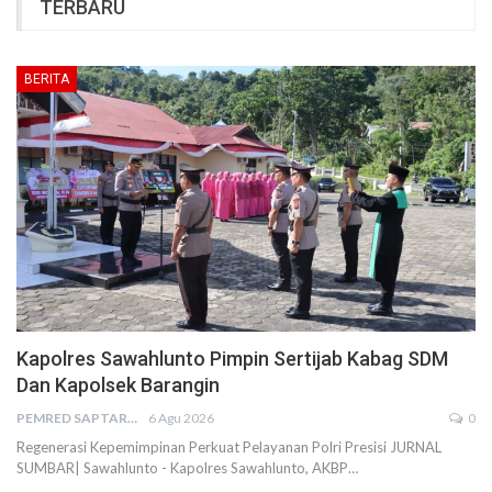
TERBARU
BERITA
Kapolres Sawahlunto Pimpin Sertijab Kabag SDM
Dan Kapolsek Barangin
PEMRED SAPTARIUS
6 Agu 2026
0
Regenerasi Kepemimpinan Perkuat Pelayanan Polri Presisi JURNAL
SUMBAR| Sawahlunto - Kapolres Sawahlunto, AKBP…