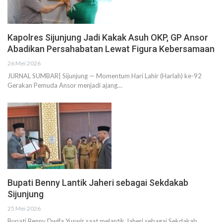
Kapolres Sijunjung Jadi Kakak Asuh OKP, GP Ansor
Abadikan Persahabatan Lewat Figura Kebersamaan
26 Mei 2026
JURNAL SUMBAR| Sijunjung — Momentum Hari Lahir (Harlah) ke-92
Gerakan Pemuda Ansor menjadi ajang…
Bupati Benny Lantik Jaheri sebagai Sekdakab
Sijunjung
25 Mei 2026
Bupati Benny Dwifa Yuswir saat melantik Jaheri sebagai Sekdakab