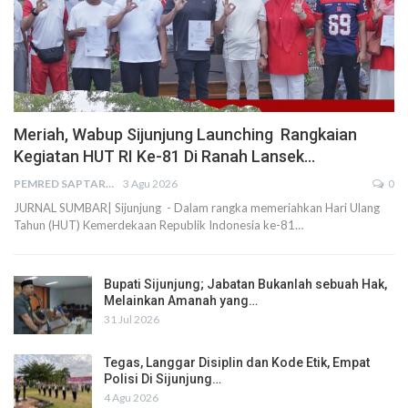
Meriah, Wabup Sijunjung Launching Rangkaian
Kegiatan HUT RI Ke-81 Di Ranah Lansek…
PEMRED SAPTARIUS
3 Agu 2026
0
JURNAL SUMBAR| Sijunjung - Dalam rangka memeriahkan Hari Ulang
Tahun (HUT) Kemerdekaan Republik Indonesia ke-81…
Bupati Sijunjung; Jabatan Bukanlah sebuah Hak,
Melainkan Amanah yang…
31 Jul 2026
Tegas, Langgar Disiplin dan Kode Etik, Empat
Polisi Di Sijunjung…
4 Agu 2026