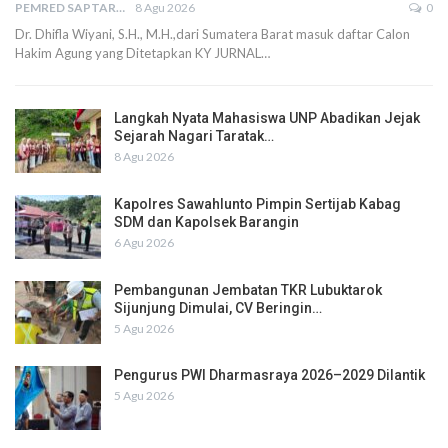
PEMRED SAPTARIUS
8 Agu 2026
0
Dr. Dhifla Wiyani, S.H., M.H.,dari Sumatera Barat masuk daftar Calon
Hakim Agung yang Ditetapkan KY JURNAL…
Langkah Nyata Mahasiswa UNP Abadikan Jejak
Sejarah Nagari Taratak…
8 Agu 2026
Kapolres Sawahlunto Pimpin Sertijab Kabag
SDM dan Kapolsek Barangin
6 Agu 2026
Pembangunan Jembatan TKR Lubuktarok
Sijunjung Dimulai, CV Beringin…
5 Agu 2026
Pengurus PWI Dharmasraya 2026–2029 Dilantik
5 Agu 2026