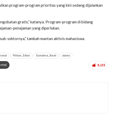
njutkan program-program prioritas yang kini sedang dijalankan
engobatan gratis,” katanya. Program-program di bidang
najaman-penajaman yang diperlukan.
ub-sektornya,” tambah mantan aktivis mahasiswa.
sional
Pilihan_Editor
Sumatera_Barat
utama
e-mel
6,115