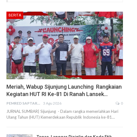
BERITA
Meriah, Wabup Sijunjung Launching Rangkaian
Kegiatan HUT RI Ke-81 Di Ranah Lansek…
PEMRED SAPTARIUS
3 Agu 2026
0
JURNAL SUMBAR| Sijunjung - Dalam rangka memeriahkan Hari
Ulang Tahun (HUT) Kemerdekaan Republik Indonesia ke-81…