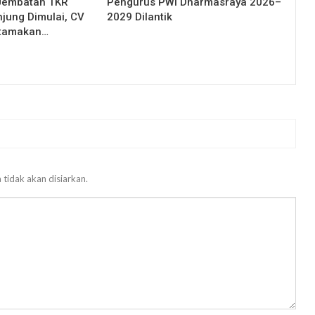
Jembatan TKR
Pengurus PWI Dharmasraya 2026–
njung Dimulai, CV
2029 Dilantik
Utamakan…
 tidak akan disiarkan.