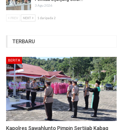
3 Agu 2026
PREV
NEXT
1 daripada 2
TERBARU
BERITA
Kapolres Sawahlunto Pimpin Sertijab Kabag