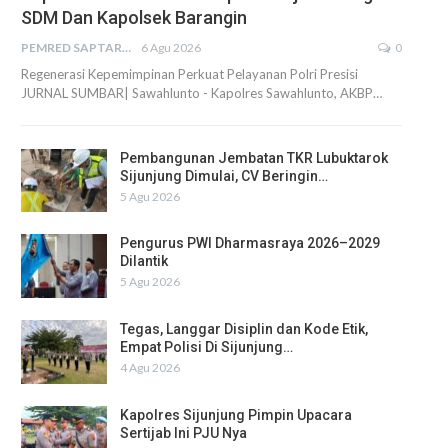
SDM Dan Kapolsek Barangin
PEMRED SAPTARIUS
6 Agu 2026
0
Regenerasi Kepemimpinan Perkuat Pelayanan Polri Presisi
JURNAL SUMBAR| Sawahlunto - Kapolres Sawahlunto, AKBP…
Pembangunan Jembatan TKR Lubuktarok
Sijunjung Dimulai, CV Beringin…
5 Agu 2026
Pengurus PWI Dharmasraya 2026–2029
Dilantik
5 Agu 2026
Tegas, Langgar Disiplin dan Kode Etik,
Empat Polisi Di Sijunjung…
4 Agu 2026
Kapolres Sijunjung Pimpin Upacara
Sertijab Ini PJU Nya