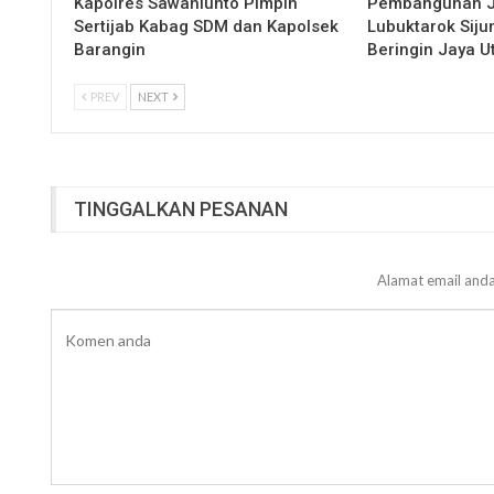
Kapolres Sawahlunto Pimpin
Pembangunan 
Sertijab Kabag SDM dan Kapolsek
Lubuktarok Siju
Barangin
Beringin Jaya 
PREV
NEXT
TINGGALKAN PESANAN
Alamat email anda