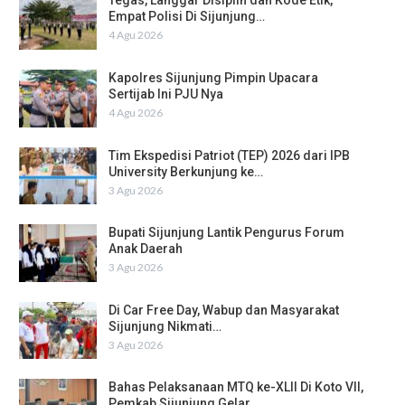
Tegas, Langgar Disiplin dan Kode Etik,
Empat Polisi Di Sijunjung…
4 Agu 2026
Kapolres Sijunjung Pimpin Upacara
Sertijab Ini PJU Nya
4 Agu 2026
Tim Ekspedisi Patriot (TEP) 2026 dari IPB
University Berkunjung ke…
3 Agu 2026
Bupati Sijunjung Lantik Pengurus Forum
Anak Daerah
3 Agu 2026
Di Car Free Day, Wabup dan Masyarakat
Sijunjung Nikmati…
3 Agu 2026
Bahas Pelaksanaan MTQ ke-XLII Di Koto VII,
Pemkab Sijunjung Gelar…