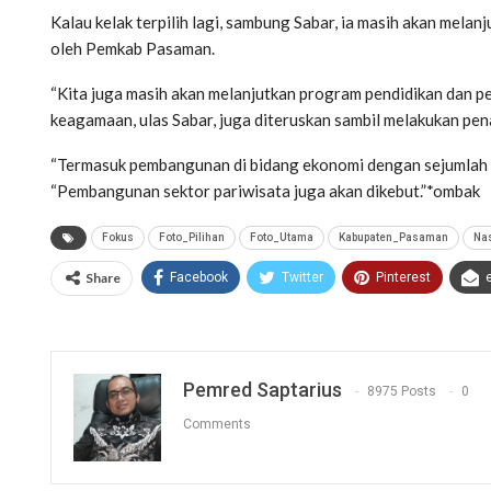
Kalau kelak terpilih lagi, sambung Sabar, ia masih akan mela
oleh Pemkab Pasaman.
“Kita juga masih akan melanjutkan program pendidikan dan p
keagamaan, ulas Sabar, juga diteruskan sambil melakukan pe
“Termasuk pembangunan di bidang ekonomi dengan sejumlah s
“Pembangunan sektor pariwisata juga akan dikebut.”*ombak
Fokus
Foto_Pilihan
Foto_Utama
Kabupaten_Pasaman
Na
Share
Facebook
Twitter
Pinterest
Pemred Saptarius
8975 Posts
0
Comments