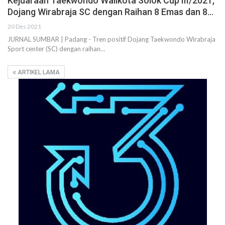
Kejuaraan Taekwondo Walikota Solok Cup III/2021,
Dojang Wirabraja SC dengan Raihan 8 Emas dan 8…
20 Des 2021
JURNAL SUMBAR | Padang - Tren positif Dojang Taekwondo Wirabraja
Sport center (SC) dengan raihan…
ARTIKEL LAMA