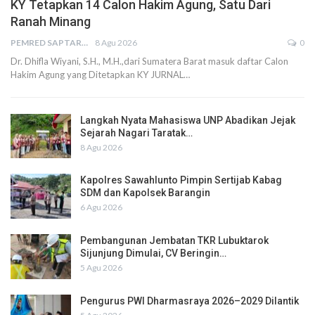
KY Tetapkan 14 Calon Hakim Agung, Satu Dari
Ranah Minang
PEMRED SAPTARIUS
8 Agu 2026
0
Dr. Dhifla Wiyani, S.H., M.H.,dari Sumatera Barat masuk daftar Calon
Hakim Agung yang Ditetapkan KY JURNAL…
Langkah Nyata Mahasiswa UNP Abadikan Jejak
Sejarah Nagari Taratak…
8 Agu 2026
Kapolres Sawahlunto Pimpin Sertijab Kabag
SDM dan Kapolsek Barangin
6 Agu 2026
Pembangunan Jembatan TKR Lubuktarok
Sijunjung Dimulai, CV Beringin…
5 Agu 2026
Pengurus PWI Dharmasraya 2026–2029 Dilantik