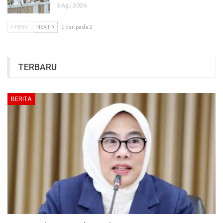
3 Agu 2026
PREV
NEXT
1 daripada 2
TERBARU
BERITA