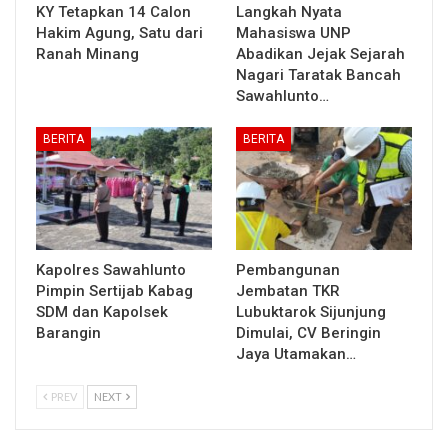
KY Tetapkan 14 Calon
Langkah Nyata
Hakim Agung, Satu dari
Mahasiswa UNP
Ranah Minang
Abadikan Jejak Sejarah
Nagari Taratak Bancah
Sawahlunto…
BERITA
BERITA
Kapolres Sawahlunto
Pembangunan
Pimpin Sertijab Kabag
Jembatan TKR
SDM dan Kapolsek
Lubuktarok Sijunjung
Barangin
Dimulai, CV Beringin
Jaya Utamakan…
PREV
NEXT