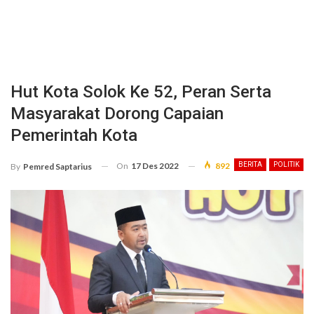
Hut Kota Solok Ke 52, Peran Serta
Masyarakat Dorong Capaian
Pemerintah Kota
On
17 Des 2022
892
BERITA
POLITIK
By
Pemred Saptarius