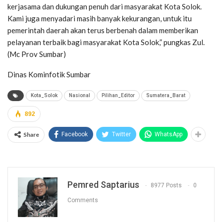
kerjasama dan dukungan penuh dari masyarakat Kota Solok.
Kami juga menyadari masih banyak kekurangan, untuk itu
pemerintah daerah akan terus berbenah dalam memberikan
pelayanan terbaik bagi masyarakat Kota Solok,” pungkas Zul.
(Mc Prov Sumbar)
Dinas Kominfotik Sumbar
Kota_Solok
Nasional
Pilihan_Editor
Sumatera_Barat
892
Share
Facebook
Twitter
WhatsApp
Pemred Saptarius
8977 Posts
0
Comments