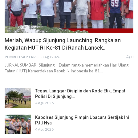
Meriah, Wabup Sijunjung Launching Rangkaian
Kegiatan HUT RI Ke-81 Di Ranah Lansek…
PEMRED SAPTARIUS
3 Agu 2026
0
JURNAL SUMBAR| Sijunjung - Dalam rangka memeriahkan Hari Ulang
Tahun (HUT) Kemerdekaan Republik Indonesia ke-81…
Tegas, Langgar Disiplin dan Kode Etik, Empat
Polisi Di Sijunjung…
4 Agu 2026
Kapolres Sijunjung Pimpin Upacara Sertijab Ini
PJU Nya
4 Agu 2026