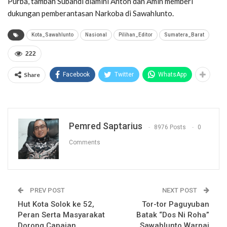
Purba,”tambah Subandi diamini Anton dan Amin memberi
dukungan pemberantasan Narkoba di Sawahlunto.
Kota_Sawahlunto
Nasional
Pilihan_Editor
Sumatera_Barat
222
Share
Facebook
Twitter
WhatsApp
Pemred Saptarius
8976 Posts
0
Comments
PREV POST
NEXT POST
Hut Kota Solok ke 52,
Tor-tor Paguyuban
Peran Serta Masyarakat
Batak “Dos Ni Roha”
Dorong Capaian
Sawahlunto Warnai