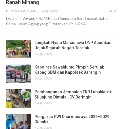
Ranah Minang
PEMRED SAPTARIUS
8 Agu 2026
0
Dr. Dhifla Wiyani, S.H., M.H.,dari Sumatera Barat masuk daftar
Calon Hakim Agung yang Ditetapkan KY JURNAL…
Langkah Nyata Mahasiswa UNP Abadikan
Jejak Sejarah Nagari Taratak…
8 Agu 2026
Kapolres Sawahlunto Pimpin Sertijab
Kabag SDM dan Kapolsek Barangin
6 Agu 2026
Pembangunan Jembatan TKR Lubuktarok
Sijunjung Dimulai, CV Beringin…
5 Agu 2026
Pengurus PWI Dharmasraya 2026–2029
Dilantik
5 Agu 2026