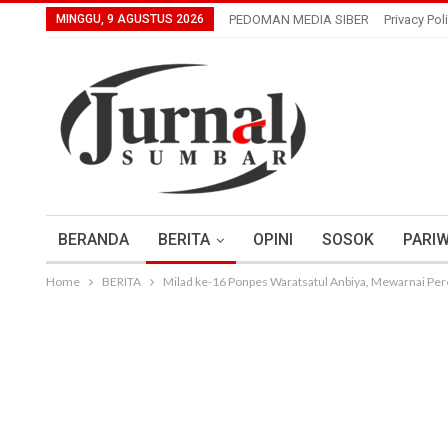
MINGGU, 9 AGUSTUS 2026
PEDOMAN MEDIA SIBER
Privacy Pol
BERANDA
BERITA
OPINI
SOSOK
PARIW
Home
BERITA
Milad ke-16 Ponpes Waratsatul Anbiya, Mewarnai Pe