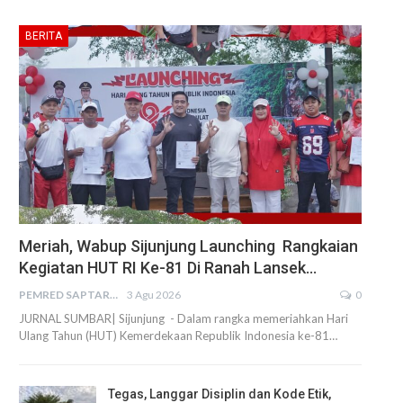
BERITA
Meriah, Wabup Sijunjung Launching Rangkaian
Kegiatan HUT RI Ke-81 Di Ranah Lansek…
PEMRED SAPTARIUS
3 Agu 2026
0
JURNAL SUMBAR| Sijunjung - Dalam rangka memeriahkan Hari
Ulang Tahun (HUT) Kemerdekaan Republik Indonesia ke-81…
Tegas, Langgar Disiplin dan Kode Etik,