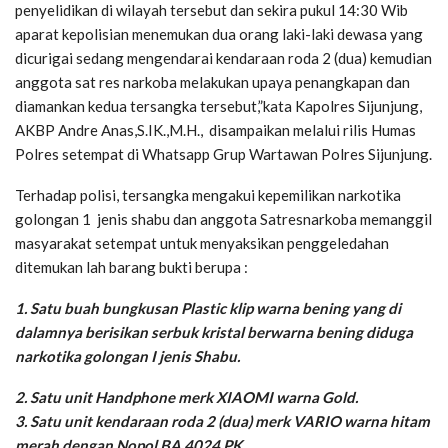
penyelidikan di wilayah tersebut dan sekira pukul 14:30 Wib
aparat kepolisian menemukan dua orang laki-laki dewasa yang
dicurigai sedang mengendarai kendaraan roda 2 (dua) kemudian
anggota sat res narkoba melakukan upaya penangkapan dan
diamankan kedua tersangka tersebut,”kata Kapolres Sijunjung,
AKBP Andre Anas,S.IK.,M.H., disampaikan melalui rilis Humas
Polres setempat di Whatsapp Grup Wartawan Polres Sijunjung.
Terhadap polisi, tersangka mengakui kepemilikan narkotika
golongan 1 jenis shabu dan anggota Satresnarkoba memanggil
masyarakat setempat untuk menyaksikan penggeledahan
ditemukan lah barang bukti berupa :
1. Satu buah bungkusan Plastic klip warna bening yang di
dalamnya berisikan serbuk kristal berwarna bening diduga
narkotika golongan I jenis Shabu.
2. Satu unit Handphone merk XIAOMI warna Gold.
3. Satu unit kendaraan roda 2 (dua) merk VARIO warna hitam
merah dengan Nopol BA 4024 PK.