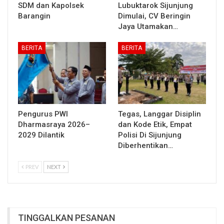
SDM dan Kapolsek
Lubuktarok Sijunjung
Barangin
Dimulai, CV Beringin
Jaya Utamakan…
BERITA
BERITA
Pengurus PWI
Tegas, Langgar Disiplin
Dharmasraya 2026–
dan Kode Etik, Empat
2029 Dilantik
Polisi Di Sijunjung
Diberhentikan…
PREV
NEXT
TINGGALKAN PESANAN