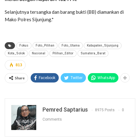
Selanjutnya tersangka dan barang bukti (BB) diamankan di
Mako Polres Sijunjung.*
Fokus
Foto_Pilihan
Foto_Utama
Kabupaten_Sijunjung
Kota_Solok
Nasional
Pilihan_Editor
Sumatera_Barat
813
Share
Facebook
Twitter
WhatsApp
Pemred Saptarius
8975 Posts
0
Comments