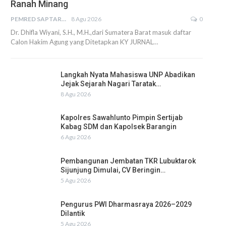
Ranah Minang
PEMRED SAPTARIUS
8 Agu 2026
0
Dr. Dhifla Wiyani, S.H., M.H.,dari Sumatera Barat masuk daftar
Calon Hakim Agung yang Ditetapkan KY JURNAL…
Langkah Nyata Mahasiswa UNP Abadikan
Jejak Sejarah Nagari Taratak…
8 Agu 2026
Kapolres Sawahlunto Pimpin Sertijab
Kabag SDM dan Kapolsek Barangin
6 Agu 2026
Pembangunan Jembatan TKR Lubuktarok
Sijunjung Dimulai, CV Beringin…
5 Agu 2026
Pengurus PWI Dharmasraya 2026–2029
Dilantik
5 Agu 2026