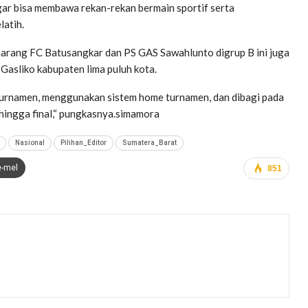
gar bisa membawa rekan-rekan bermain sportif serta
latih.
arang FC Batusangkar dan PS GAS Sawahlunto digrup B ini juga
Gasliko kabupaten lima puluh kota.
turnamen, menggunakan sistem home turnamen, dan dibagi pada
l hingga final,“ pungkasnya.simamora
Nasional
Pilihan_Editor
Sumatera_Barat
e-mel
851