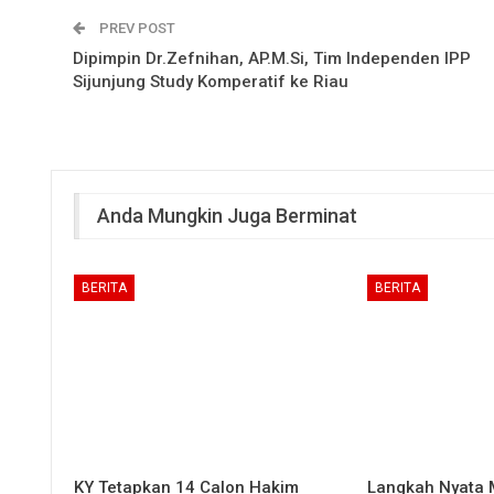
PREV POST
Dipimpin Dr.Zefnihan, AP.M.Si, Tim Independen IPP
Sijunjung Study Komperatif ke Riau
Anda Mungkin Juga Berminat
BERITA
BERITA
KY Tetapkan 14 Calon Hakim
Langkah Nyata