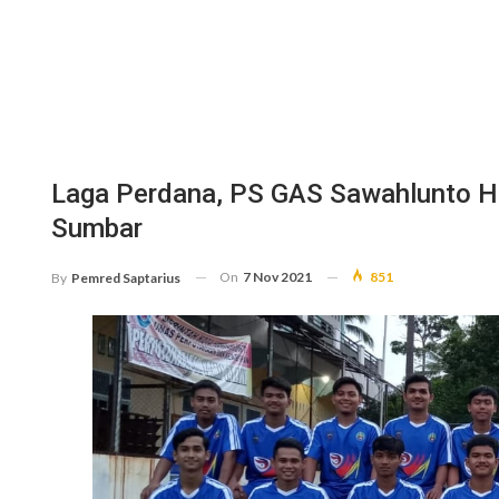
Laga Perdana, PS GAS Sawahlunto H
Sumbar
On
7 Nov 2021
851
By
Pemred Saptarius