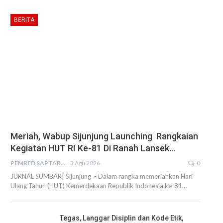
BERITA
Meriah, Wabup Sijunjung Launching Rangkaian
Kegiatan HUT RI Ke-81 Di Ranah Lansek…
PEMRED SAPTARIUS
3 Agu 2026
0
JURNAL SUMBAR| Sijunjung - Dalam rangka memeriahkan Hari
Ulang Tahun (HUT) Kemerdekaan Republik Indonesia ke-81…
Tegas, Langgar Disiplin dan Kode Etik,