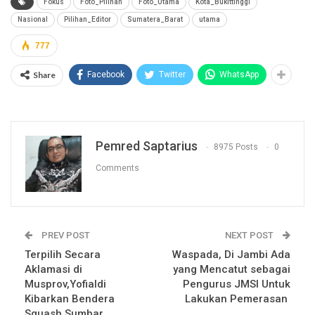
Fokus
Foto_Pilihan
Foto_Utama
Kota_Bukittinggi
Nasional
Pilihan_Editor
Sumatera_Barat
utama
777
Share
Facebook
Twitter
WhatsApp
Pemred Saptarius
8975 Posts
0
Comments
PREV POST
NEXT POST
Terpilih Secara
Waspada, Di Jambi Ada
Aklamasi di
yang Mencatut sebagai
Musprov,Yofialdi
Pengurus JMSI Untuk
Kibarkan Bendera
Lakukan Pemerasan
Squash Sumbar