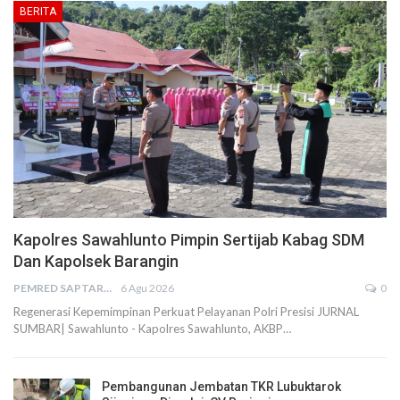
BERITA
Kapolres Sawahlunto Pimpin Sertijab Kabag SDM
Dan Kapolsek Barangin
PEMRED SAPTARIUS
6 Agu 2026
0
Regenerasi Kepemimpinan Perkuat Pelayanan Polri Presisi JURNAL
SUMBAR| Sawahlunto - Kapolres Sawahlunto, AKBP…
Pembangunan Jembatan TKR Lubuktarok