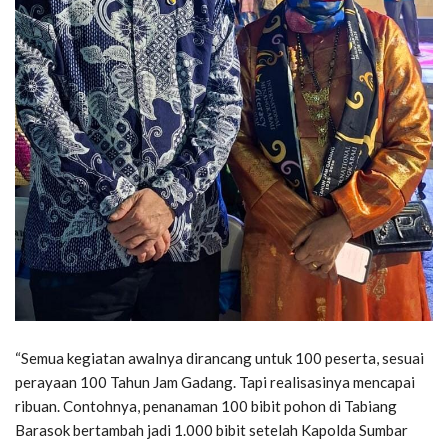
“Semua kegiatan awalnya dirancang untuk 100 peserta, sesuai
perayaan 100 Tahun Jam Gadang. Tapi realisasinya mencapai
ribuan. Contohnya, penanaman 100 bibit pohon di Tabiang
Barasok bertambah jadi 1.000 bibit setelah Kapolda Sumbar