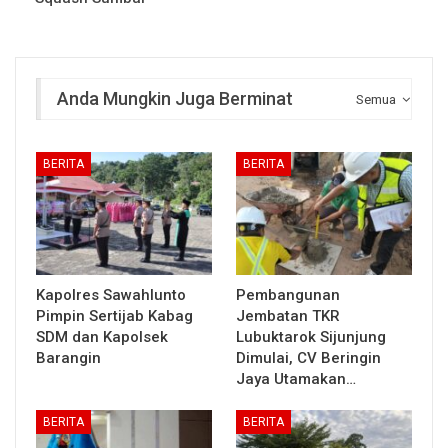
Anda Mungkin Juga Berminat
Semua
BERITA
BERITA
Kapolres Sawahlunto
Pembangunan
Pimpin Sertijab Kabag
Jembatan TKR
SDM dan Kapolsek
Lubuktarok Sijunjung
Barangin
Dimulai, CV Beringin
Jaya Utamakan…
BERITA
BERITA