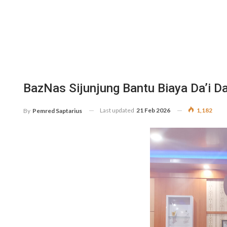
BazNas Sijunjung Bantu Biaya Da’i D
Last updated
21 Feb 2026
1,182
By
Pemred Saptarius