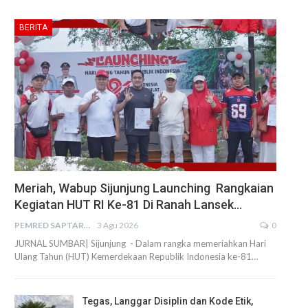
BERITA
Meriah, Wabup Sijunjung Launching Rangkaian
Kegiatan HUT RI Ke-81 Di Ranah Lansek…
PEMRED SAPTARIUS
3 Agu 2026
0
JURNAL SUMBAR| Sijunjung - Dalam rangka memeriahkan Hari
Ulang Tahun (HUT) Kemerdekaan Republik Indonesia ke-81…
Tegas, Langgar Disiplin dan Kode Etik,