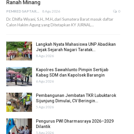
Ranah Minang
PEMRED SAPTARIUS
8 Agu 2026
0
Dr. Dhifla Wiyani, S.H., M.H.,dari Sumatera Barat masuk daftar
Calon Hakim Agung yang Ditetapkan KY JURNAL…
Langkah Nyata Mahasiswa UNP Abadikan
Jejak Sejarah Nagari Taratak…
8 Agu 2026
Kapolres Sawahlunto Pimpin Sertijab
Kabag SDM dan Kapolsek Barangin
6 Agu 2026
Pembangunan Jembatan TKR Lubuktarok
Sijunjung Dimulai, CV Beringin…
5 Agu 2026
Pengurus PWI Dharmasraya 2026–2029
Dilantik
5 Agu 2026