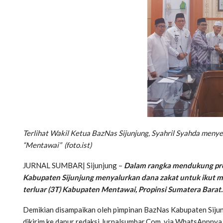
Terlihat Wakil Ketua BazNas Sijunjung, Syahril Syahda meny
“Mentawai” (foto.ist)
JURNAL SUMBAR| Sijunjung –
Dalam rangka mendukung pro
Kabupaten Sijunjung menyalurkan dana zakat untuk ikut mem
terluar (3T) Kabupaten Mentawai, Propinsi Sumatera Barat.
Demikian disampaikan oleh pimpinan BazNas Kabupaten Sijunju
dikirim ke dapur redaksi Jurnalsumbar.Com, via WhatsAppnya