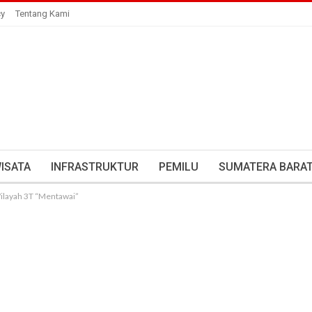
cy
Tentang Kami
ISATA
INFRASTRUKTUR
PEMILU
SUMATERA BARA
Wilayah 3T “Mentawai”