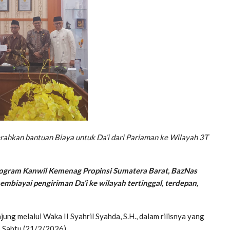
erahkan bantuan Biaya untuk Da’i dari Pariaman ke Wilayah 3T
gram Kanwil Kemenag Propinsi Sumatera Barat, BazNas
biayai pengiriman Da’i ke wilayah tertinggal, terdepan,
ng melalui Waka II Syahril Syahda, S.H., dalam rilisnya yang
, Sabtu (21/2/2026).