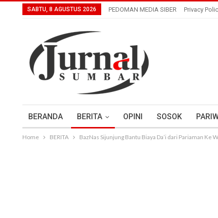
SABTU, 8 AGUSTUS 2026
PEDOMAN MEDIA SIBER
Privacy Poli
BERANDA
BERITA
OPINI
SOSOK
PARIW
Home
BERITA
BazNas Sijunjung Bantu Biaya Da’i dari Pariaman Ke 