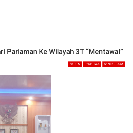
ari Pariaman Ke Wilayah 3T “Mentawai”
BERITA
PERISTIWA
SENI BUDAYA