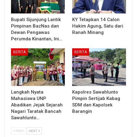
Bupati Sijunjung Lantik
KY Tetapkan 14 Calon
Pimpinan BazNas dan
Hakim Agung, Satu dari
Dewan Pengawas
Ranah Minang
Perumda Kinantan, Ini…
BERITA
BERITA
Langkah Nyata
Kapolres Sawahlunto
Mahasiswa UNP
Pimpin Sertijab Kabag
Abadikan Jejak Sejarah
SDM dan Kapolsek
Nagari Taratak Bancah
Barangin
Sawahlunto…
PREV
NEXT