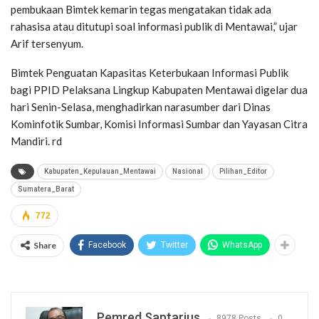
pembukaan Bimtek kemarin tegas mengatakan tidak ada
rahasisa atau ditutupi soal informasi publik di Mentawai,” ujar
Arif tersenyum.
Bimtek Penguatan Kapasitas Keterbukaan Informasi Publik
bagi PPID Pelaksana Lingkup Kabupaten Mentawai digelar dua
hari Senin-Selasa, menghadirkan narasumber dari Dinas
Kominfotik Sumbar, Komisi Informasi Sumbar dan Yayasan Citra
Mandiri. rd
Kabupaten_Kepulauan_Mentawai
Nasional
Pilihan_Editor
Sumatera_Barat
772
Share
Facebook
Twitter
WhatsApp
Pemred Saptarius
8978 Posts
0