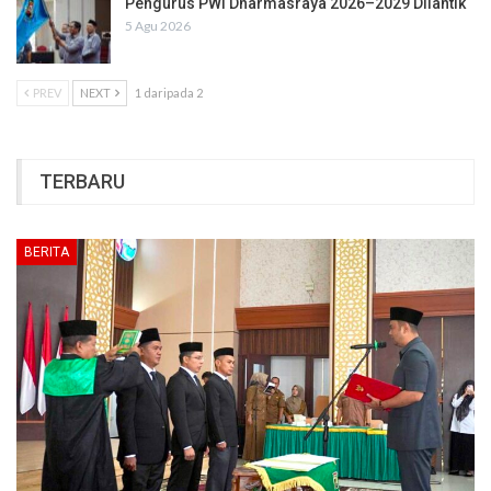
Pengurus PWI Dharmasraya 2026–2029 Dilantik
5 Agu 2026
PREV
NEXT
1 daripada 2
TERBARU
BERITA