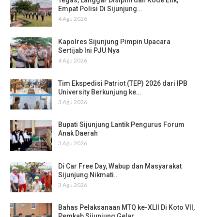
Tegas, Langgar Disiplin dan Kode Etik,
Empat Polisi Di Sijunjung…
4 Agu 2026
Kapolres Sijunjung Pimpin Upacara
Sertijab Ini PJU Nya
4 Agu 2026
Tim Ekspedisi Patriot (TEP) 2026 dari IPB
University Berkunjung ke…
3 Agu 2026
Bupati Sijunjung Lantik Pengurus Forum
Anak Daerah
3 Agu 2026
Di Car Free Day, Wabup dan Masyarakat
Sijunjung Nikmati…
3 Agu 2026
Bahas Pelaksanaan MTQ ke-XLII Di Koto VII,
Pemkab Sijunjung Gelar…