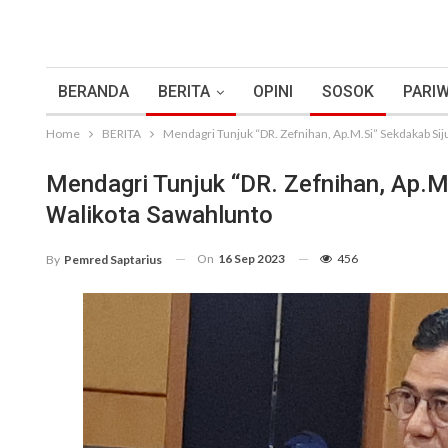
BERANDA
BERITA
OPINI
SOSOK
PARIW
Home
BERITA
Mendagri Tunjuk “DR. Zefnihan, Ap.M.Si” Sekdakab Sij
Mendagri Tunjuk “DR. Zefnihan, Ap.M
Walikota Sawahlunto
On
16 Sep 2023
456
By
Pemred Saptarius