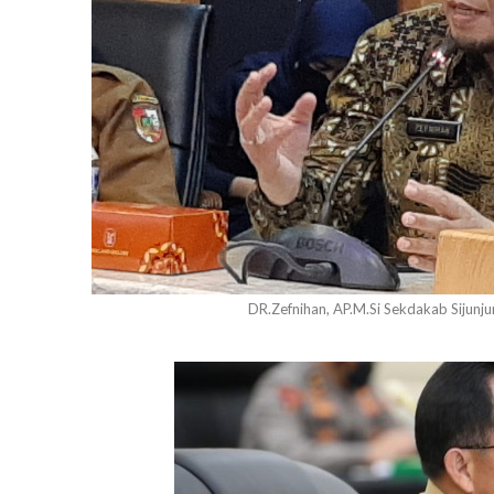
DR.Zefnihan, AP.M.Si Sekdakab Sijunj