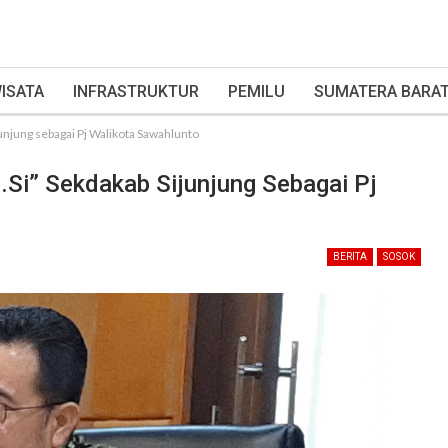
ISATA
INFRASTRUKTUR
PEMILU
SUMATERA BARA
unjung sebagai Pj Walikota Sawahlunto
.Si” Sekdakab Sijunjung Sebagai Pj
BERITA
SOSOK