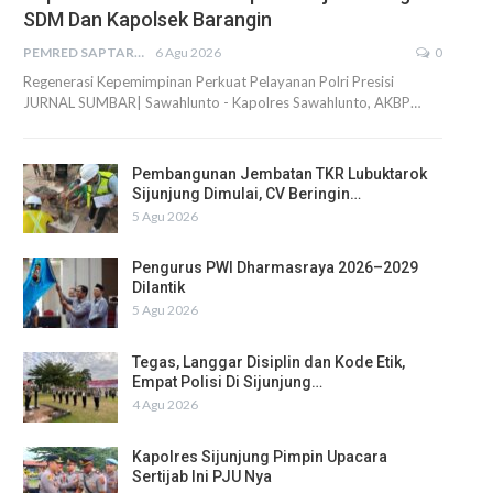
SDM Dan Kapolsek Barangin
PEMRED SAPTARIUS
6 Agu 2026
0
Regenerasi Kepemimpinan Perkuat Pelayanan Polri Presisi
JURNAL SUMBAR| Sawahlunto - Kapolres Sawahlunto, AKBP…
Pembangunan Jembatan TKR Lubuktarok
Sijunjung Dimulai, CV Beringin…
5 Agu 2026
Pengurus PWI Dharmasraya 2026–2029
Dilantik
5 Agu 2026
Tegas, Langgar Disiplin dan Kode Etik,
Empat Polisi Di Sijunjung…
4 Agu 2026
Kapolres Sijunjung Pimpin Upacara
Sertijab Ini PJU Nya