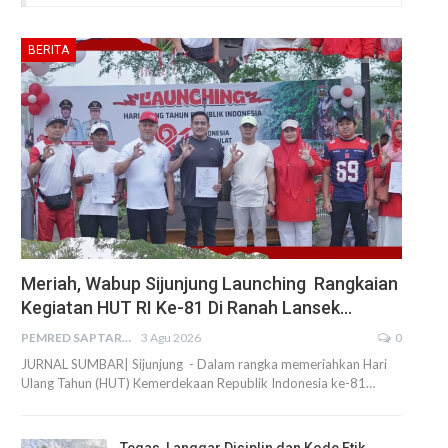
BERITA
Meriah, Wabup Sijunjung Launching Rangkaian
Kegiatan HUT RI Ke-81 Di Ranah Lansek…
PEMRED SAPTARIUS
3 Agu 2026
0
JURNAL SUMBAR| Sijunjung - Dalam rangka memeriahkan Hari
Ulang Tahun (HUT) Kemerdekaan Republik Indonesia ke-81…