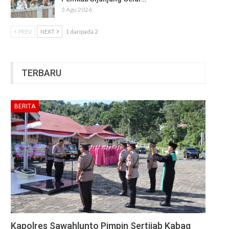
3 Agu 2026
PREV
NEXT
1 daripada 2
TERBARU
BERITA
Kapolres Sawahlunto Pimpin Sertijab Kabag