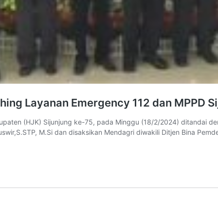
nching Layanan Emergency 112 dan MPPD Si
upaten (HJK) Sijunjung ke-75, pada Minggu (18/2/2024) ditandai 
uswir,S.STP, M.Si dan disaksikan Mendagri diwakili Ditjen Bina Pem
JK
e-
5,
upati
enny
wifa
aunching