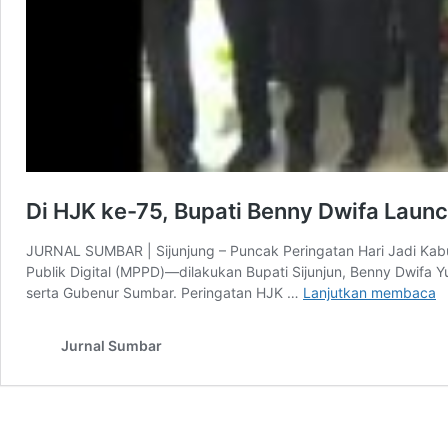
Di HJK ke-75, Bupati Benny Dwifa Lau
JURNAL SUMBAR | Sijunjung – Puncak Peringatan Hari Jadi Kab
Publik Digital (MPPD)—dilakukan Bupati Sijunjun, Benny Dwifa Y
Di
serta Gubenur Sumbar. Peringatan HJK …
Lanjutkan membaca
H
k
Jurnal Sumbar
7
B
B
D
L