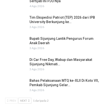
Sertijab Ini PJU Nya
4 Agu 2026
Tim Ekspedisi Patriot (TEP) 2026 dari IPB
University Berkunjung ke…
3 Agu 2026
Bupati Sijunjung Lantik Pengurus Forum
Anak Daerah
3 Agu 2026
Di Car Free Day, Wabup dan Masyarakat
Sijunjung Nikmati…
3 Agu 2026
Bahas Pelaksanaan MTQ ke-XLII Di Koto VII,
Pemkab Sijunjung Gelar…
3 Agu 2026
PREV
NEXT
1 daripada 2