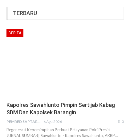
TERBARU
BERITA
Kapolres Sawahlunto Pimpin Sertijab Kabag
SDM Dan Kapolsek Barangin
PEMRED SAPTARIUS
6 Agu 2026
0
Regenerasi Kepemimpinan Perkuat Pelayanan Polri Presisi
JURNAL SUMBAR| Sawahlunto - Kapolres Sawahlunto, AKBP…