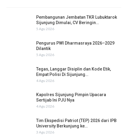
Pembangunan Jembatan TKR Lubuktarok
Sijunjung Dimulai, CV Beringin…
5 Agu 2026
Pengurus PWI Dharmasraya 2026–2029
Dilantik
5 Agu 2026
Tegas, Langgar Disiplin dan Kode Etik,
Empat Polisi Di Sijunjung…
4 Agu 2026
Kapolres Sijunjung Pimpin Upacara
Sertijab Ini PJU Nya
4 Agu 2026
Tim Ekspedisi Patriot (TEP) 2026 dari IPB
University Berkunjung ke…
3 Agu 2026