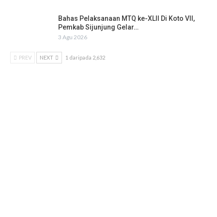
Bahas Pelaksanaan MTQ ke-XLII Di Koto VII,
Pemkab Sijunjung Gelar…
3 Agu 2026
PREV
NEXT
1 daripada 2,632