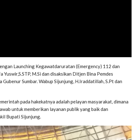
 dengan Launching Kegawatdaruratan (Emergency) 112 dan
 Yuswir,S.STP, M.Si dan disaksikan Ditjen Bina Pemdes
a Gubenur Sumbar. Wabup Sijunjung, H.Iraddatillah, S.Pt dan
pemerintah pada hakekatnya adalah pelayan masyarakat, dimana
awab untuk memberikan layanan publik yang baik dan
il Bupati Sijunjung.