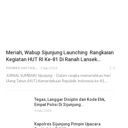
Meriah, Wabup Sijunjung Launching Rangkaian
Kegiatan HUT RI Ke-81 Di Ranah Lansek…
PEMRED SAPTARIUS
3 Agu 2026
0
JURNAL SUMBAR| Sijunjung - Dalam rangka memeriahkan Hari
Ulang Tahun (HUT) Kemerdekaan Republik Indonesia ke-81…
Tegas, Langgar Disiplin dan Kode Etik,
Empat Polisi Di Sijunjung…
4 Agu 2026
Kapolres Sijunjung Pimpin Upacara