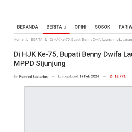
BERANDA
BERITA
OPINI
SOSOK
PARIW
Home
BERITA
Di HJK ke-75, Bupati Benny Dwifa Launching Layan
Di HJK Ke-75, Bupati Benny Dwifa L
MPPD Sijunjung
Last updated
19 Feb 2024
12,771
By
Pemred Saptarius