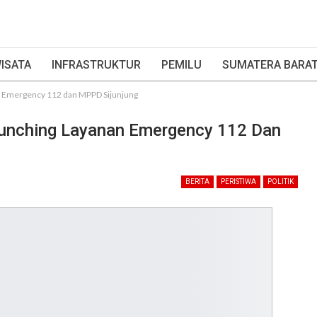
ISATA
INFRASTRUKTUR
PEMILU
SUMATERA BARA
an Emergency 112 dan MPPD Sijunjung
aunching Layanan Emergency 112 Dan
BERITA
PERISTIWA
POLITIK