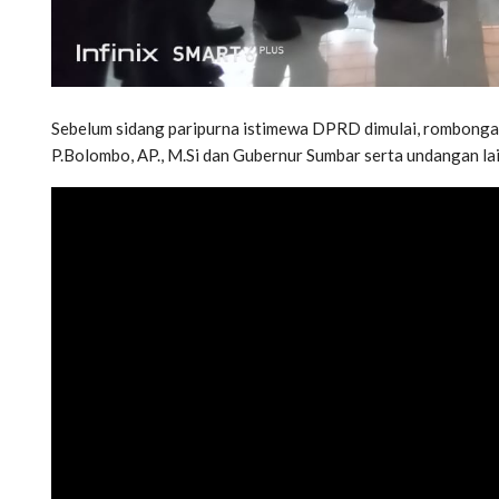
Sebelum sidang paripurna istimewa DPRD dimulai, rombonga
P.Bolombo, AP., M.Si dan Gubernur Sumbar serta undangan la