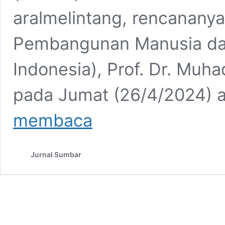
aralmelintang, rencananya
Pembangunan Manusia da
Indonesia), Prof. Dr. Muha
pada Jumat (26/4/2024) 
Jumat,
membaca
Menko
PMK
Muhadjir
Jurnal Sumbar
Effendy
Berkunjung
ke
Sijunjung
Menggunakan
Helikopter,
Ini