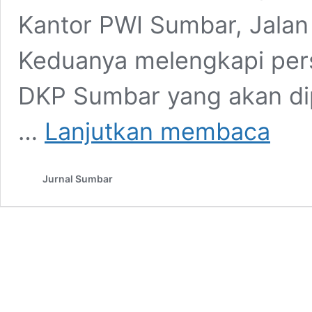
Kantor PWI Sumbar, Jalan
Keduanya melengkapi pers
DKP Sumbar yang akan dip
Di
…
Lanjutkan membaca
KLB
22
Mei,
Jurnal Sumbar
Widya
Navies
dan
Zul
Efendi
Maju
sebagai
Calon
Ketua
PWI