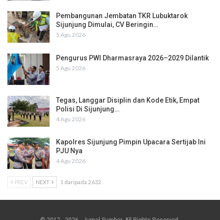
Pembangunan Jembatan TKR Lubuktarok
Sijunjung Dimulai, CV Beringin…
5 Agu 2026
Pengurus PWI Dharmasraya 2026–2029 Dilantik
5 Agu 2026
Tegas, Langgar Disiplin dan Kode Etik, Empat
Polisi Di Sijunjung…
4 Agu 2026
Kapolres Sijunjung Pimpin Upacara Sertijab Ini
PJU Nya
4 Agu 2026
PREV
NEXT
1 daripada 2,632
© 2017 - 2026 - Jurnal Sumbar. All Rights Reserved.