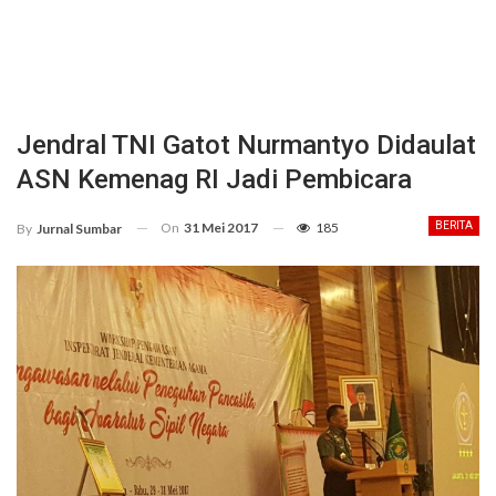
Jendral TNI Gatot Nurmantyo Didaulat
ASN Kemenag RI Jadi Pembicara
On
31 Mei 2017
185
BERITA
By
Jurnal Sumbar