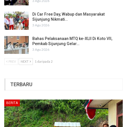
3 Agu 2026
Di Car Free Day, Wabup dan Masyarakat
Sijunjung Nikmati…
3 Agu 2026
Bahas Pelaksanaan MTQ ke-XLII Di Koto VII,
Pemkab Sijunjung Gelar…
3 Agu 2026
PREV
NEXT
1 daripada 2
TERBARU
BERITA