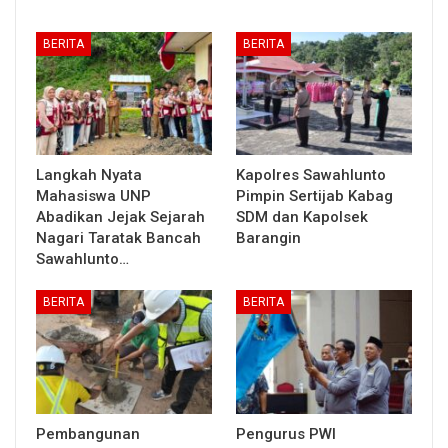
BERITA
BERITA
Langkah Nyata
Kapolres Sawahlunto
Mahasiswa UNP
Pimpin Sertijab Kabag
Abadikan Jejak Sejarah
SDM dan Kapolsek
Nagari Taratak Bancah
Barangin
Sawahlunto…
BERITA
BERITA
Pembangunan
Pengurus PWI