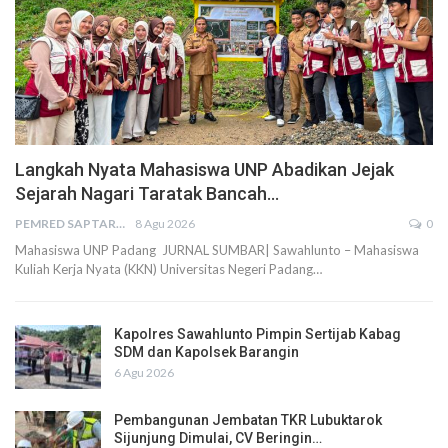
Langkah Nyata Mahasiswa UNP Abadikan Jejak
Sejarah Nagari Taratak Bancah…
PEMRED SAPTARIUS
8 Agu 2026
0
Mahasiswa UNP Padang JURNAL SUMBAR| Sawahlunto – Mahasiswa
Kuliah Kerja Nyata (KKN) Universitas Negeri Padang…
Kapolres Sawahlunto Pimpin Sertijab Kabag
SDM dan Kapolsek Barangin
6 Agu 2026
Pembangunan Jembatan TKR Lubuktarok
Sijunjung Dimulai, CV Beringin…