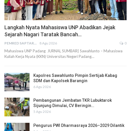
Langkah Nyata Mahasiswa UNP Abadikan Jejak
Sejarah Nagari Taratak Bancah…
PEMRED SAPTARIUS
8 Agu 2026
0
Mahasiswa UNP Padang JURNAL SUMBAR| Sawahlunto – Mahasiswa
Kuliah Kerja Nyata (KKN) Universitas Negeri Padang…
Kapolres Sawahlunto Pimpin Sertijab Kabag
SDM dan Kapolsek Barangin
6 Agu 2026
Pembangunan Jembatan TKR Lubuktarok
Sijunjung Dimulai, CV Beringin…
5 Agu 2026
Pengurus PWI Dharmasraya 2026–2029 Dilantik