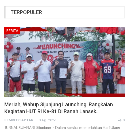
TERPOPULER
BERITA
Meriah, Wabup Sijunjung Launching Rangkaian
Kegiatan HUT RI Ke-81 Di Ranah Lansek…
PEMRED SAPTARIUS
3 Agu 2026
0
JURNAL SUMBAR| Sijunjung - Dalam rangka memeriahkan Hari Ulang