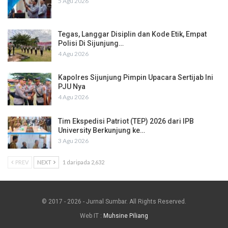
5 Agu 2026
Tegas, Langgar Disiplin dan Kode Etik, Empat
Polisi Di Sijunjung…
4 Agu 2026
Kapolres Sijunjung Pimpin Upacara Sertijab Ini
PJU Nya
4 Agu 2026
Tim Ekspedisi Patriot (TEP) 2026 dari IPB
University Berkunjung ke…
3 Agu 2026
PREV
NEXT
1 daripada 2,632
© 2017 - 2026 - Jurnal Sumbar. All Rights Reserved.
Web IT :
Muhsine Piliang