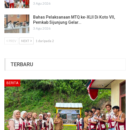
3 Agu 2026
Bahas Pelaksanaan MTQ ke-XLII Di Koto VII,
Pemkab Sijunjung Gelar…
3 Agu 2026
PREV
NEXT
1 daripada 2
TERBARU
BERITA