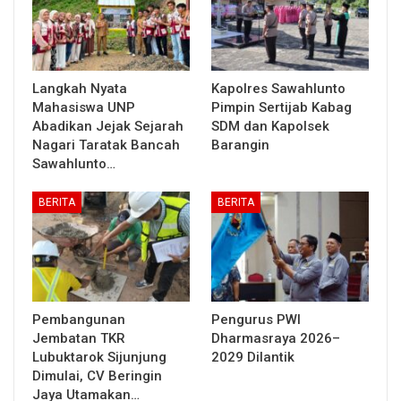
Langkah Nyata
Kapolres Sawahlunto
Mahasiswa UNP
Pimpin Sertijab Kabag
Abadikan Jejak Sejarah
SDM dan Kapolsek
Nagari Taratak Bancah
Barangin
Sawahlunto…
BERITA
BERITA
Pembangunan
Pengurus PWI
Jembatan TKR
Dharmasraya 2026–
Lubuktarok Sijunjung
2029 Dilantik
Dimulai, CV Beringin
Jaya Utamakan…