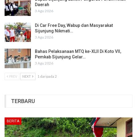
Daerah
3 Agu 2026
Di Car Free Day, Wabup dan Masyarakat
Sijunjung Nikmati…
3 Agu 2026
Bahas Pelaksanaan MTQ ke-XLII Di Koto VII,
Pemkab Sijunjung Gelar…
3 Agu 2026
PREV
NEXT
1 daripada 2
TERBARU
BERITA