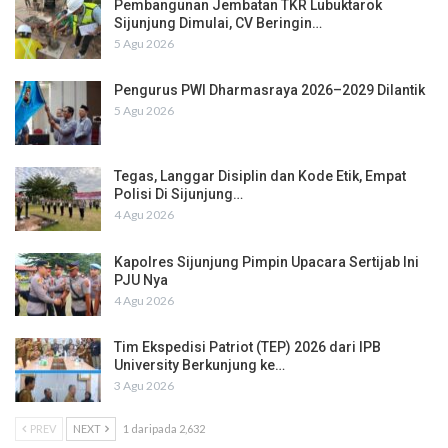
Pembangunan Jembatan TKR Lubuktarok
Sijunjung Dimulai, CV Beringin…
5 Agu 2026
Pengurus PWI Dharmasraya 2026–2029 Dilantik
5 Agu 2026
Tegas, Langgar Disiplin dan Kode Etik, Empat
Polisi Di Sijunjung…
4 Agu 2026
Kapolres Sijunjung Pimpin Upacara Sertijab Ini
PJU Nya
4 Agu 2026
Tim Ekspedisi Patriot (TEP) 2026 dari IPB
University Berkunjung ke…
3 Agu 2026
PREV
NEXT
1 daripada 2,632