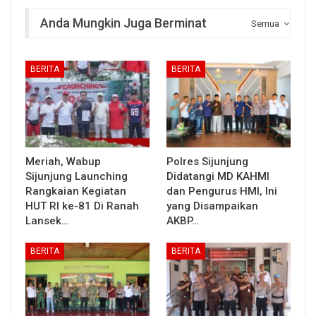
Anda Mungkin Juga Berminat
Semua
BERITA
BERITA
Meriah, Wabup
Polres Sijunjung
Sijunjung Launching
Didatangi MD KAHMI
Rangkaian Kegiatan
dan Pengurus HMI, Ini
HUT RI ke-81 Di Ranah
yang Disampaikan
Lansek…
AKBP…
BERITA
BERITA