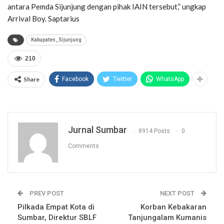
antara Pemda Sijunjung dengan pihak IAIN tersebut,” ungkap
Arrival Boy. Saptarius
Kabupaten_Sijunjung
210
Share
Facebook
Twitter
WhatsApp
Jurnal Sumbar
8914 Posts
0
Comments
PREV POST
NEXT POST
Pilkada Empat Kota di
Korban Kebakaran
Sumbar, Direktur SBLF
Tanjungalam Kumanis