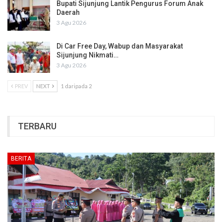
Bupati Sijunjung Lantik Pengurus Forum Anak
Daerah
3 Agu 2026
Di Car Free Day, Wabup dan Masyarakat
Sijunjung Nikmati…
3 Agu 2026
PREV
NEXT
1 daripada 2
TERBARU
BERITA