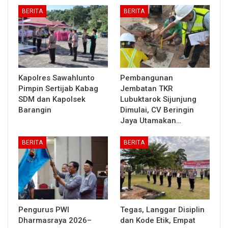
BERITA
BERITA
Kapolres Sawahlunto
Pembangunan
Pimpin Sertijab Kabag
Jembatan TKR
SDM dan Kapolsek
Lubuktarok Sijunjung
Barangin
Dimulai, CV Beringin
Jaya Utamakan…
BERITA
BERITA
Pengurus PWI
Tegas, Langgar Disiplin
Dharmasraya 2026–
dan Kode Etik, Empat