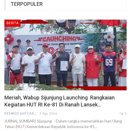
TERPOPULER
BERITA
Meriah, Wabup Sijunjung Launching Rangkaian
Kegiatan HUT RI Ke-81 Di Ranah Lansek…
PEMRED SAPTARIUS
3 Agu 2026
0
JURNAL SUMBAR| Sijunjung - Dalam rangka memeriahkan Hari Ulang
Tahun (HUT) Kemerdekaan Republik Indonesia ke-81…