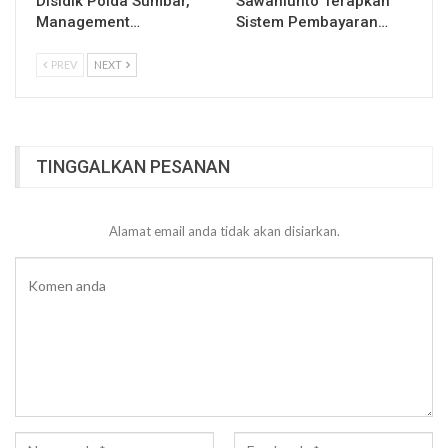
Disidik Polda Sumbar,
Sawahlunto Terapkan
Management…
Sistem Pembayaran…
PREV
NEXT
TINGGALKAN PESANAN
Alamat email anda tidak akan disiarkan.