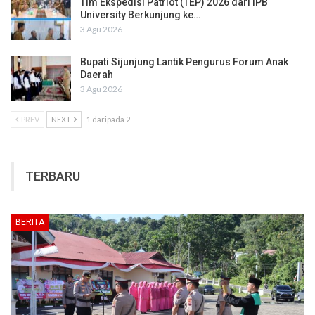
Tim Ekspedisi Patriot (TEP) 2026 dari IPB
University Berkunjung ke…
3 Agu 2026
Bupati Sijunjung Lantik Pengurus Forum Anak
Daerah
3 Agu 2026
PREV
NEXT
1 daripada 2
TERBARU
BERITA