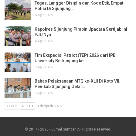
Tegas, Langgar Disiplin dan Kode Etik, Empat
Polisi Di Sijunjung…
4 Agu 2026
Kapolres Sijunjung Pimpin Upacara Sertijab Ini
PJU Nya
4 Agu 2026
Tim Ekspedisi Patriot (TEP) 2026 dari IPB
University Berkunjung ke…
3 Agu 2026
Bahas Pelaksanaan MTQ ke-XLII Di Koto VII,
Pemkab Sijunjung Gelar…
3 Agu 2026
PREV
NEXT
1 daripada 2,632
© 2017 - 2026 - Jurnal Sumbar. All Rights Reserved.