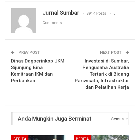
Jurnal Sumbar
8914 Posts
0
Comments
PREV POST
NEXT POST
Dinas Dagperinkop UKM
Investasi di Sumbar,
Sijunjung Bina
Pengusaha Australia
Kemitraan IKM dan
Tertarik di Bidang
Perbankan
Pariwisata, Infrastruktur
dan Pelatihan Kerja
Anda Mungkin Juga Berminat
Semua
BERITA
BERITA