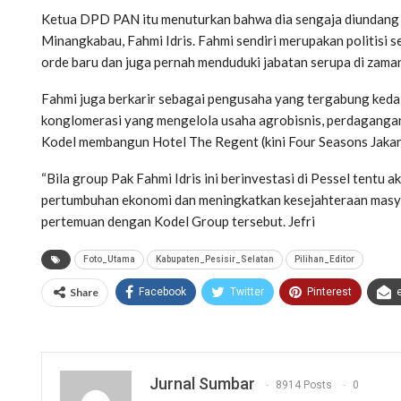
Ketua DPD PAN itu menuturkan bahwa dia sengaja diundang d
Minangkabau, Fahmi Idris. Fahmi sendiri merupakan politisi s
orde baru dan juga pernah menduduki jabatan serupa di zam
Fahmi juga berkarir sebagai pengusaha yang tergabung ked
konglomerasi yang mengelola usaha agrobisnis, perdagangan
Kodel membangun Hotel The Regent (kini Four Seasons Jakar
“Bila group Pak Fahmi Idris ini berinvestasi di Pessel tent
pertumbuhan ekonomi dan meningkatkan kesejahteraan masyara
pertemuan dengan Kodel Group tersebut. Jefri
Foto_Utama
Kabupaten_Pesisir_Selatan
Pilihan_Editor
Share
Facebook
Twitter
Pinterest
Jurnal Sumbar
8914 Posts
0