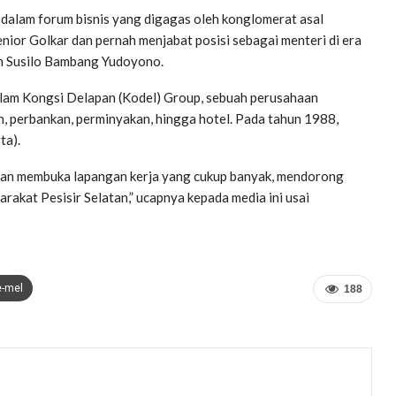
alam forum bisnis yang digagas oleh konglomerat asal
enior Golkar dan pernah menjabat posisi sebagai menteri di era
an Susilo Bambang Yudoyono.
alam Kongsi Delapan (Kodel) Group, sebuah perusahaan
, perbankan, perminyakan, hingga hotel. Pada tahun 1988,
ta).
u akan membuka lapangan kerja yang cukup banyak, mendorong
kat Pesisir Selatan,” ucapnya kepada media ini usai
e-mel
188