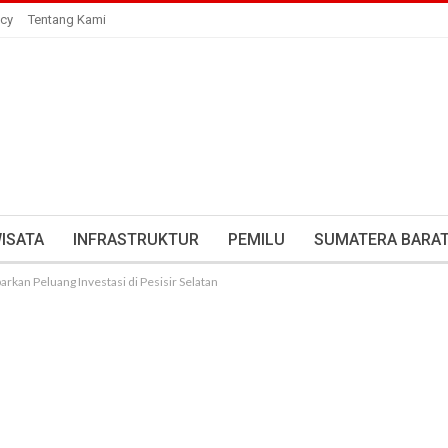
icy
Tentang Kami
ISATA
INFRASTRUKTUR
PEMILU
SUMATERA BARA
rkan Peluang Investasi di Pesisir Selatan