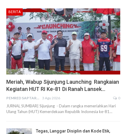
BERITA
Meriah, Wabup Sijunjung Launching Rangkaian
Kegiatan HUT RI Ke-81 Di Ranah Lansek…
PEMRED SAPTARIUS
3 Agu 2026
0
JURNAL SUMBAR| Sijunjung - Dalam rangka memeriahkan Hari
Ulang Tahun (HUT) Kemerdekaan Republik Indonesia ke-81…
Tegas, Langgar Disiplin dan Kode Etik,