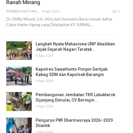
Ranah Minang
PEMRED SAPTARIUS
8 Agu 2026
0
Dr. Dhifla Wiyani, S.H., M.H.,dari Sumatera Barat masuk daftar
Calon Hakim Agung yang Ditetapkan KY JURNAL…
Langkah Nyata Mahasiswa UNP Abadikan
Jejak Sejarah Nagari Taratak…
8 Agu 2026
Kapolres Sawahlunto Pimpin Sertijab
Kabag SDM dan Kapolsek Barangin
6 Agu 2026
Pembangunan Jembatan TKR Lubuktarok
Sijunjung Dimulai, CV Beringin…
5 Agu 2026
Pengurus PWI Dharmasraya 2026–2029
Dilantik
5 Agu 2026