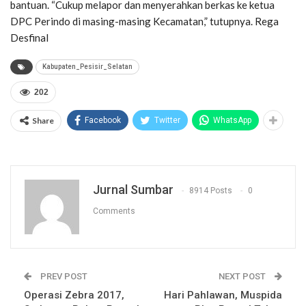
bantuan. “Cukup melapor dan menyerahkan berkas ke ketua
DPC Perindo di masing-masing Kecamatan,” tutupnya. Rega
Desfinal
Kabupaten_Pesisir_Selatan
202
Share
Facebook
Twitter
WhatsApp
Jurnal Sumbar
8914 Posts
0
Comments
PREV POST
NEXT POST
Operasi Zebra 2017,
Hari Pahlawan, Muspida