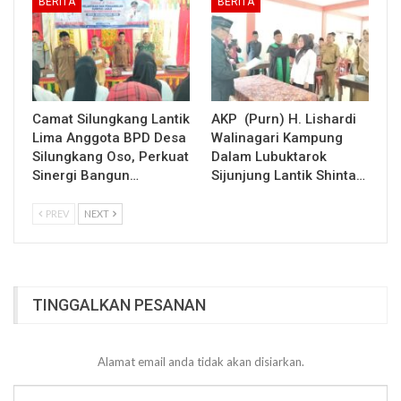
BERITA
BERITA
Camat Silungkang Lantik
AKP (Purn) H. Lishardi
Lima Anggota BPD Desa
Walinagari Kampung
Silungkang Oso, Perkuat
Dalam Lubuktarok
Sinergi Bangun…
Sijunjung Lantik Shinta…
PREV
NEXT
TINGGALKAN PESANAN
Alamat email anda tidak akan disiarkan.