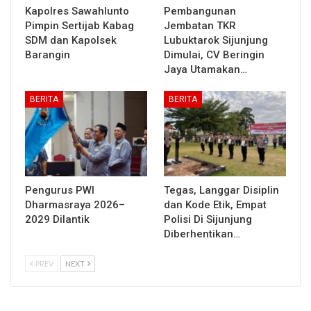
Kapolres Sawahlunto
Pembangunan
Pimpin Sertijab Kabag
Jembatan TKR
SDM dan Kapolsek
Lubuktarok Sijunjung
Barangin
Dimulai, CV Beringin
Jaya Utamakan…
BERITA
BERITA
Pengurus PWI
Tegas, Langgar Disiplin
Dharmasraya 2026–
dan Kode Etik, Empat
2029 Dilantik
Polisi Di Sijunjung
Diberhentikan…
PREV
NEXT