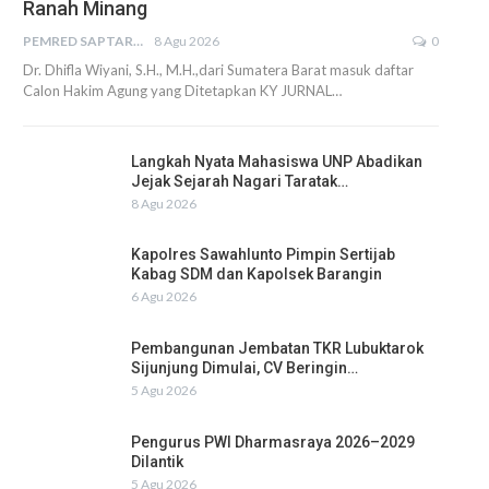
Ranah Minang
PEMRED SAPTARIUS
8 Agu 2026
0
Dr. Dhifla Wiyani, S.H., M.H.,dari Sumatera Barat masuk daftar
Calon Hakim Agung yang Ditetapkan KY JURNAL…
Langkah Nyata Mahasiswa UNP Abadikan
Jejak Sejarah Nagari Taratak…
8 Agu 2026
Kapolres Sawahlunto Pimpin Sertijab
Kabag SDM dan Kapolsek Barangin
6 Agu 2026
Pembangunan Jembatan TKR Lubuktarok
Sijunjung Dimulai, CV Beringin…
5 Agu 2026
Pengurus PWI Dharmasraya 2026–2029
Dilantik
5 Agu 2026