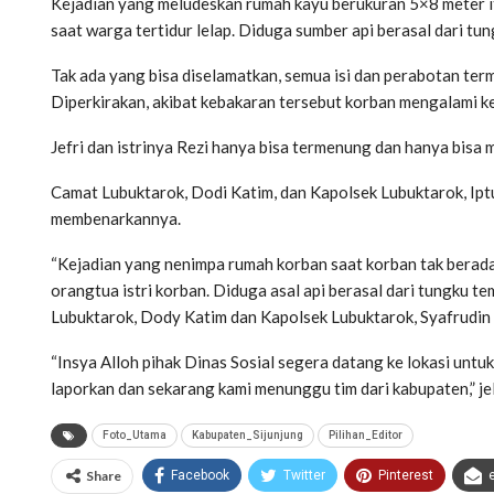
Kejadian yang meludeskan rumah kayu berukuran 5×8 meter it
saat warga tertidur lelap. Diduga sumber api berasal dari tu
Tak ada yang bisa diselamatkan, semua isi dan perabotan ter
Diperkirakan, akibat kebakaran tersebut korban mengalami k
Jefri dan istrinya Rezi hanya bisa termenung dan hanya bisa
Camat Lubuktarok, Dodi Katim, dan Kapolsek Lubuktarok, Iptu
membenarkannya.
“Kejadian yang nenimpa rumah korban saat korban tak berada
orangtua istri korban. Diduga asal api berasal dari tungku
Lubuktarok, Dody Katim dan Kapolsek Lubuktarok, Syafrudin 
“Insya Alloh pihak Dinas Sosial segera datang ke lokasi untuk
laporkan dan sekarang kami menunggu tim dari kabupaten,” j
Foto_Utama
Kabupaten_Sijunjung
Pilihan_Editor
Share
Facebook
Twitter
Pinterest