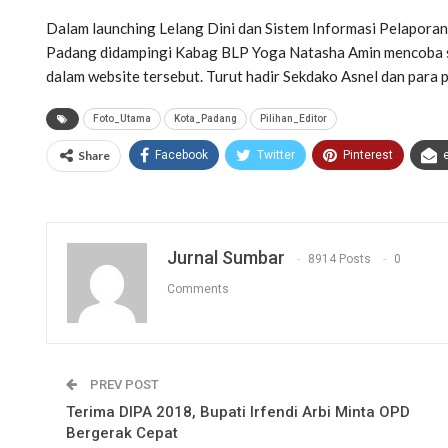
Dalam launching Lelang Dini dan Sistem Informasi Pelaporan 
Padang didampingi Kabag BLP Yoga Natasha Amin mencoba sec
dalam website tersebut. Turut hadir Sekdako Asnel dan para
Foto_Utama
Kota_Padang
Pilihan_Editor
Share
Facebook
Twitter
Pinterest
Jurnal Sumbar
8914 Posts
0
Comments
PREV POST
Terima DIPA 2018, Bupati Irfendi Arbi Minta OPD
Bergerak Cepat