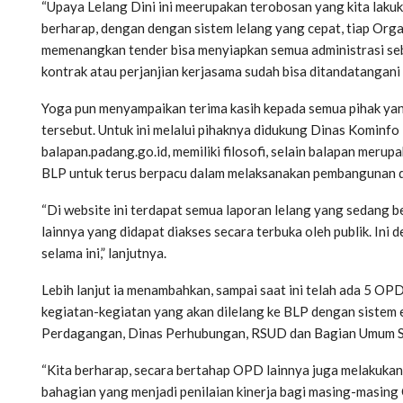
“Upaya Lelang Dini ini meerupakan terobosan yang kita laku
berharap, dengan dengan sistem lelang yang cepat, tiap Or
memenangkan tender bisa menyiapkan semua administrasi seb
kontrak atau perjanjian kerjasama sudah bisa ditandatangani 
Yoga pun menyampaikan terima kasih kepada semua pihak ya
tersebut. Untuk ini melalui pihaknya didukung Dinas Kominf
balapan.padang.go.id, memiliki filosofi, selain balapan mer
BLP untuk terus berpacu dalam melaksanakan pembangunan d
“Di website ini terdapat semua laporan lelang yang sedang berj
lainnya yang didapat diakses secara terbuka oleh publik. In
selama ini,” lanjutnya.
Lebih lanjut ia menambahkan, sampai saat ini telah ada 5 
kegiatan-kegiatan yang akan dilelang ke BLP dengan sistem 
Perdagangan, Dinas Perhubungan, RSUD dan Bagian Umum Setd
“Kita berharap, secara bertahap OPD lainnya juga melakukan h
bahagian yang menjadi penilaian kinerja bagi masing-masing