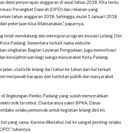
kan demi penyerapan anggaran di awal tahun 2018. Kita tentu
ganisasi Perangkat Daerah (OPD) dan rekanan yang
elum tahun anggaran 2018. Sehingga, mulai 1 Januari 2018
dan pekerjaan bisa dilaksanakan,” paparnya.
ng telah mendukung dan merespon program inovasi Lelang Dini
o Kota Padang. Sementara terkait nama website
upakan singkatan Bagian Layanan Pengadaan, juga memotivasi
an kesejahteraan bagi warga masyarakat Kota Padang.
alan, statistik lelang dari tahun ke tahun dan hal terkait
i demi menjawab harapan dan tuntutan publik dan masyarakat
OPD di lingkungan Pemko Padang yang sudah menyerahkan
elektronik tersebut. Diantaranya yakni BPKA, Dinas
ako selaku pemuncak untuk kegiatan lelang dini ini.
al yang sama. Karena diketahui, hal ini sangat penting selaku
 OPD,” tukasnya.