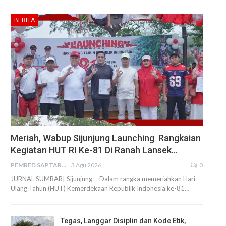
BERITA
Meriah, Wabup Sijunjung Launching Rangkaian
Kegiatan HUT RI Ke-81 Di Ranah Lansek…
PEMRED SAPTARIUS
3 Agu 2026
0
JURNAL SUMBAR| Sijunjung - Dalam rangka memeriahkan Hari
Ulang Tahun (HUT) Kemerdekaan Republik Indonesia ke-81…
Tegas, Langgar Disiplin dan Kode Etik,