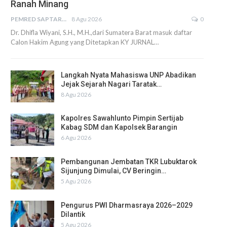
Ranah Minang
PEMRED SAPTARIUS
8 Agu 2026
0
Dr. Dhifla Wiyani, S.H., M.H.,dari Sumatera Barat masuk daftar
Calon Hakim Agung yang Ditetapkan KY JURNAL…
Langkah Nyata Mahasiswa UNP Abadikan
Jejak Sejarah Nagari Taratak…
8 Agu 2026
Kapolres Sawahlunto Pimpin Sertijab
Kabag SDM dan Kapolsek Barangin
6 Agu 2026
Pembangunan Jembatan TKR Lubuktarok
Sijunjung Dimulai, CV Beringin…
5 Agu 2026
Pengurus PWI Dharmasraya 2026–2029
Dilantik
5 Agu 2026