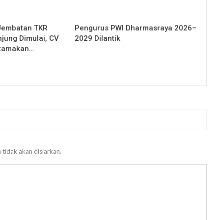
Jembatan TKR
Pengurus PWI Dharmasraya 2026–
njung Dimulai, CV
2029 Dilantik
Utamakan…
 tidak akan disiarkan.