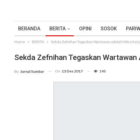
BERANDA
BERITA
OPINI
SOSOK
PARIW
Home
BERITA
Sekda Zefnihan Tegaskan Wartawan adalah Mitra Kerj
Sekda Zefnihan Tegaskan Wartawan A
On
13 Des 2017
148
By
Jurnal Sumbar