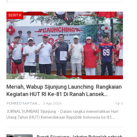
BERITA
Meriah, Wabup Sijunjung Launching Rangkaian
Kegiatan HUT RI Ke-81 Di Ranah Lansek…
PEMRED SAPTARIUS
3 Agu 2026
0
JURNAL SUMBAR| Sijunjung - Dalam rangka memeriahkan Hari
Ulang Tahun (HUT) Kemerdekaan Republik Indonesia ke-81…