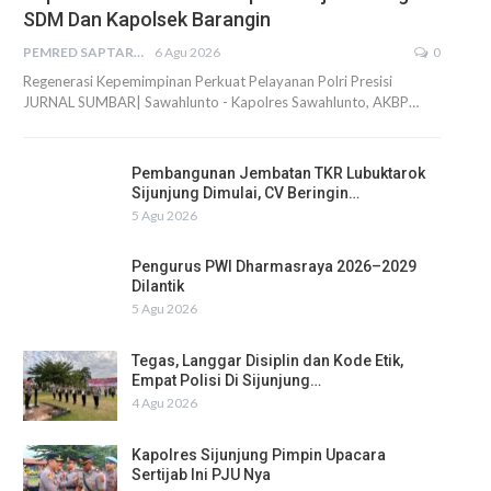
SDM Dan Kapolsek Barangin
PEMRED SAPTARIUS
6 Agu 2026
0
Regenerasi Kepemimpinan Perkuat Pelayanan Polri Presisi
JURNAL SUMBAR| Sawahlunto - Kapolres Sawahlunto, AKBP…
Pembangunan Jembatan TKR Lubuktarok
Sijunjung Dimulai, CV Beringin…
5 Agu 2026
Pengurus PWI Dharmasraya 2026–2029
Dilantik
5 Agu 2026
Tegas, Langgar Disiplin dan Kode Etik,
Empat Polisi Di Sijunjung…
4 Agu 2026
Kapolres Sijunjung Pimpin Upacara
Sertijab Ini PJU Nya