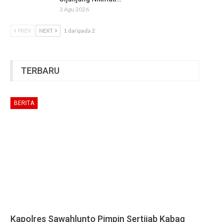
3 Agu 2026
PREV
NEXT
1 daripada 2
TERBARU
BERITA
Kapolres Sawahlunto Pimpin Sertijab Kabag