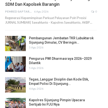
SDM Dan Kapolsek Barangin
PEMRED SAPTARIUS
6 Agu 2026
0
Regenerasi Kepemimpinan Perkuat Pelayanan Polri Presisi
JURNAL SUMBAR| Sawahlunto - Kapolres Sawahlunto, AKBP…
Pembangunan Jembatan TKR Lubuktarok
Sijunjung Dimulai, CV Beringin…
5 Agu 2026
Pengurus PWI Dharmasraya 2026–2029
Dilantik
5 Agu 2026
Tegas, Langgar Disiplin dan Kode Etik,
Empat Polisi Di Sijunjung…
4 Agu 2026
Kapolres Sijunjung Pimpin Upacara
Sertijab Ini PJU Nya