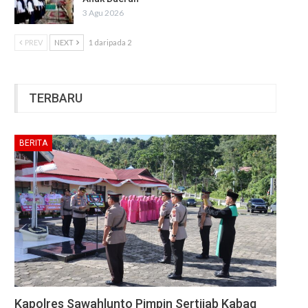
3 Agu 2026
PREV
NEXT
1 daripada 2
TERBARU
BERITA
Kapolres Sawahlunto Pimpin Sertijab Kabag