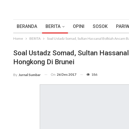
BERANDA
BERITA
OPINI
SOSOK
PARIW
Home
BERITA
Soal Ustadz Somad, Sultan Hassanal Bolkiah Ancam Ba
Soal Ustadz Somad, Sultan Hassanal
Hongkong Di Brunei
On
26 Des 2017
186
By
Jurnal Sumbar