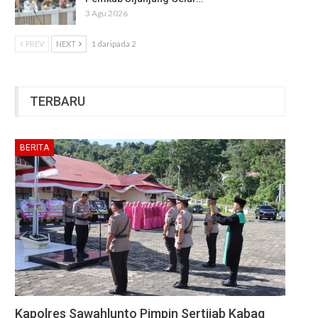
3 Agu 2026
PREV
NEXT
1 daripada 2
TERBARU
BERITA
Kapolres Sawahlunto Pimpin Sertijab Kabag