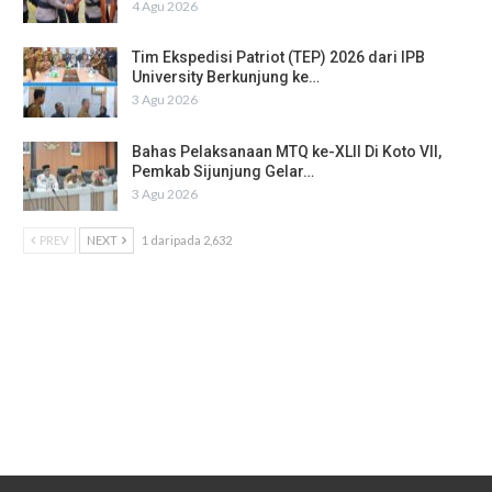
4 Agu 2026
Tim Ekspedisi Patriot (TEP) 2026 dari IPB
University Berkunjung ke…
3 Agu 2026
Bahas Pelaksanaan MTQ ke-XLII Di Koto VII,
Pemkab Sijunjung Gelar…
3 Agu 2026
PREV
NEXT
1 daripada 2,632