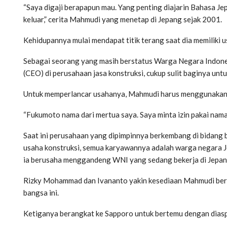
“Saya digaji berapapun mau. Yang penting diajarin Bahasa Jep
keluar,” cerita Mahmudi yang menetap di Jepang sejak 2001.
Kehidupannya mulai mendapat titik terang saat dia memiliki u
Sebagai seorang yang masih berstatus Warga Negara Indones
(CEO) di perusahaan jasa konstruksi, cukup sulit baginya un
Untuk memperlancar usahanya, Mahmudi harus menggunakan n
“Fukumoto nama dari mertua saya. Saya minta izin pakai nama i
Saat ini perusahaan yang dipimpinnya berkembang di bidang 
usaha konstruksi, semua karyawannya adalah warga negara J
ia berusaha menggandeng WNI yang sedang bekerja di Jepang
Rizky Mohammad dan Ivananto yakin kesediaan Mahmudi be
bangsa ini.
Ketiganya berangkat ke Sapporo untuk bertemu dengan diaspo