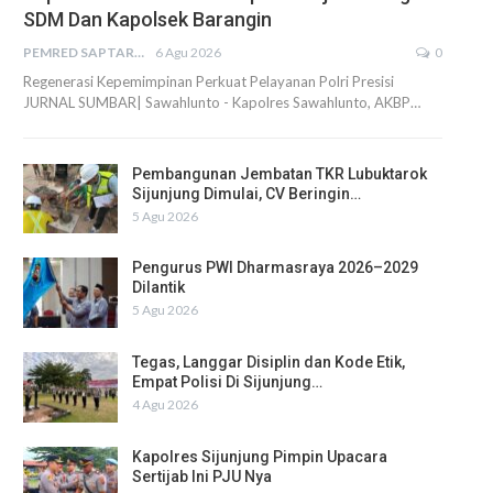
SDM Dan Kapolsek Barangin
PEMRED SAPTARIUS
6 Agu 2026
0
Regenerasi Kepemimpinan Perkuat Pelayanan Polri Presisi
JURNAL SUMBAR| Sawahlunto - Kapolres Sawahlunto, AKBP…
Pembangunan Jembatan TKR Lubuktarok
Sijunjung Dimulai, CV Beringin…
5 Agu 2026
Pengurus PWI Dharmasraya 2026–2029
Dilantik
5 Agu 2026
Tegas, Langgar Disiplin dan Kode Etik,
Empat Polisi Di Sijunjung…
4 Agu 2026
Kapolres Sijunjung Pimpin Upacara
Sertijab Ini PJU Nya