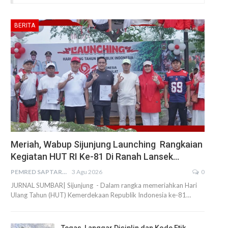
BERITA
Meriah, Wabup Sijunjung Launching Rangkaian
Kegiatan HUT RI Ke-81 Di Ranah Lansek…
PEMRED SAPTARIUS
3 Agu 2026
0
JURNAL SUMBAR| Sijunjung - Dalam rangka memeriahkan Hari
Ulang Tahun (HUT) Kemerdekaan Republik Indonesia ke-81…