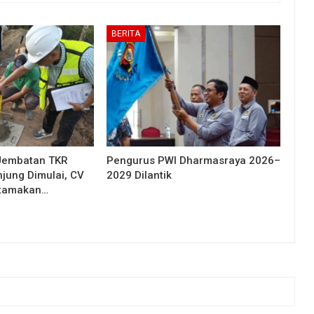
BERITA
Jembatan TKR
Pengurus PWI Dharmasraya 2026–
njung Dimulai, CV
2029 Dilantik
Utamakan…