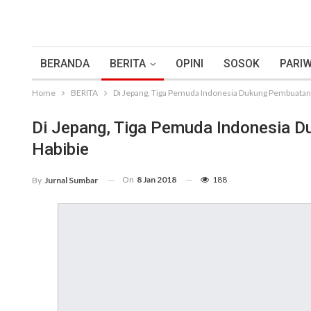
BERANDA
BERITA
OPINI
SOSOK
PARIW
Home
BERITA
Di Jepang, Tiga Pemuda Indonesia Dukung Pembuatan
Di Jepang, Tiga Pemuda Indonesia 
Habibie
On
8 Jan 2018
188
By
Jurnal Sumbar