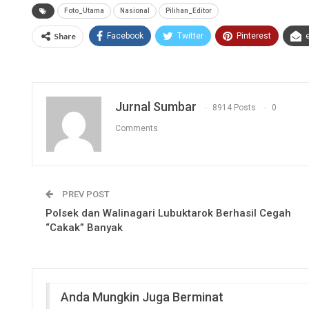
Foto_Utama
Nasional
Pilihan_Editor
Share
Facebook
Twitter
Pinterest
Jurnal Sumbar
8914 Posts
0
Comments
PREV POST
Polsek dan Walinagari Lubuktarok Berhasil Cegah
“Cakak” Banyak
Anda Mungkin Juga Berminat