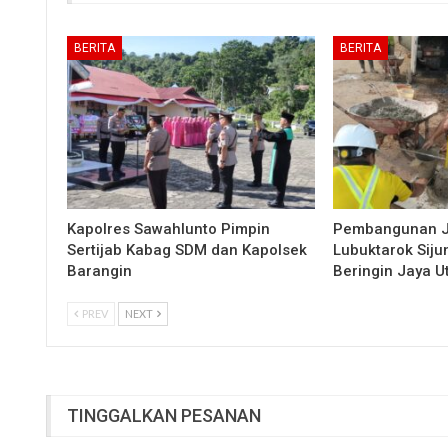
BERITA
BERITA
Kapolres Sawahlunto Pimpin
Pembangunan 
Sertijab Kabag SDM dan Kapolsek
Lubuktarok Siju
Barangin
Beringin Jaya 
PREV
NEXT
TINGGALKAN PESANAN