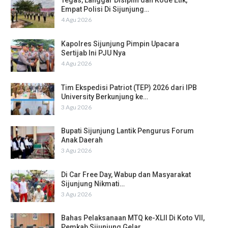
Tegas, Langgar Disiplin dan Kode Etik,
Empat Polisi Di Sijunjung…
4 Agu 2026
Kapolres Sijunjung Pimpin Upacara
Sertijab Ini PJU Nya
4 Agu 2026
Tim Ekspedisi Patriot (TEP) 2026 dari IPB
University Berkunjung ke…
3 Agu 2026
Bupati Sijunjung Lantik Pengurus Forum
Anak Daerah
3 Agu 2026
Di Car Free Day, Wabup dan Masyarakat
Sijunjung Nikmati…
3 Agu 2026
Bahas Pelaksanaan MTQ ke-XLII Di Koto VII,
Pemkab Sijunjung Gelar…