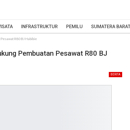
ISATA
INFRASTRUKTUR
PEMILU
SUMATERA BARA
 Pesawat R80 BJ Habibie
Dukung Pembuatan Pesawat R80 BJ
BERITA