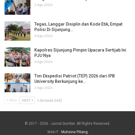
5 Agu 2026
Tegas, Langgar Disiplin dan Kode Etik, Empat
Polisi Di Sijunjung…
4 Agu 2026
Kapolres Sijunjung Pimpin Upacara Sertijab Ini
PJU Nya
4 Agu 2026
Tim Ekspedisi Patriot (TEP) 2026 dari IPB
University Berkunjung ke…
3 Agu 2026
PREV
NEXT
1 daripada 2,632
© 2017 - 2026 - Jurnal Sumbar. All Rights Reserved.
Web IT :
Muhsine Piliang