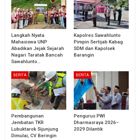
Langkah Nyata
Kapolres Sawahlunto
Mahasiswa UNP
Pimpin Sertijab Kabag
Abadikan Jejak Sejarah
SDM dan Kapolsek
Nagari Taratak Bancah
Barangin
Sawahlunto…
BERITA
BERITA
Pembangunan
Pengurus PWI
Jembatan TKR
Dharmasraya 2026–
Lubuktarok Sijunjung
2029 Dilantik
Dimulai, CV Beringin