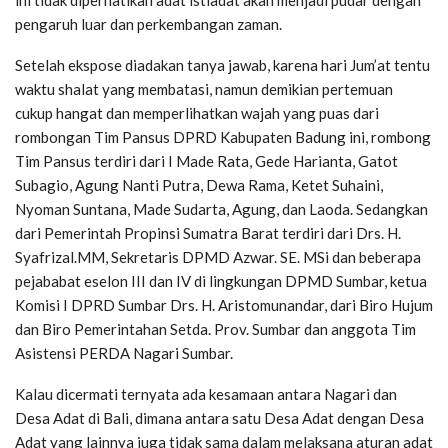
pengaruh luar dan perkembangan zaman.
Setelah ekspose diadakan tanya jawab, karena hari Jum’at tentu
waktu shalat yang membatasi, namun demikian pertemuan
cukup hangat dan memperlihatkan wajah yang puas dari
rombongan Tim Pansus DPRD Kabupaten Badung ini, rombong
Tim Pansus terdiri dari I Made Rata, Gede Harianta, Gatot
Subagio, Agung Nanti Putra, Dewa Rama, Ketet Suhaini,
Nyoman Suntana, Made Sudarta, Agung, dan Laoda. Sedangkan
dari Pemerintah Propinsi Sumatra Barat terdiri dari Drs. H.
Syafrizal.MM, Sekretaris DPMD Azwar. SE. MSi dan beberapa
pejababat eselon III dan IV di lingkungan DPMD Sumbar, ketua
Komisi I DPRD Sumbar Drs. H. Aristomunandar, dari Biro Hujum
dan Biro Pemerintahan Setda. Prov. Sumbar dan anggota Tim
Asistensi PERDA Nagari Sumbar.
Kalau dicermati ternyata ada kesamaan antara Nagari dan
Desa Adat di Bali, dimana antara satu Desa Adat dengan Desa
Adat yang lainnya juga tidak sama dalam melaksana aturan adat