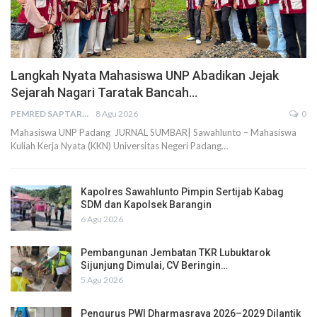
Langkah Nyata Mahasiswa UNP Abadikan Jejak
Sejarah Nagari Taratak Bancah…
PEMRED SAPTARIUS
8 Agu 2026
0
Mahasiswa UNP Padang JURNAL SUMBAR| Sawahlunto – Mahasiswa
Kuliah Kerja Nyata (KKN) Universitas Negeri Padang…
Kapolres Sawahlunto Pimpin Sertijab Kabag
SDM dan Kapolsek Barangin
6 Agu 2026
Pembangunan Jembatan TKR Lubuktarok
Sijunjung Dimulai, CV Beringin…
5 Agu 2026
Pengurus PWI Dharmasraya 2026–2029 Dilantik