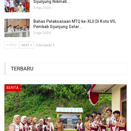
Sijunjung Nikmati…
3 Agu 2026
Bahas Pelaksanaan MTQ ke-XLII Di Koto VII,
Pemkab Sijunjung Gelar…
3 Agu 2026
PREV
NEXT
1 daripada 2
TERBARU
BERITA