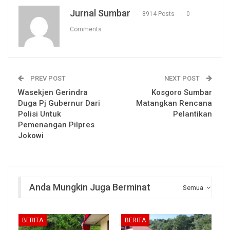
Jurnal Sumbar
8914 Posts
0
Comments
PREV POST
NEXT POST
Wasekjen Gerindra
Kosgoro Sumbar
Duga Pj Gubernur Dari
Matangkan Rencana
Polisi Untuk
Pelantikan
Pemenangan Pilpres
Jokowi
Anda Mungkin Juga Berminat
Semua
BERITA
BERITA