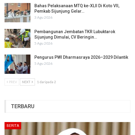
Bahas Pelaksanaan MTQ ke-XLII Di Koto VII,
Pemkab Sijunjung Gelar…
3 Agu 2026
Pembangunan Jembatan TKR Lubuktarok
Sijunjung Dimulai, CV Beringin…
5 Agu 2026
Pengurus PWI Dharmasraya 2026–2029 Dilantik
5 Agu 2026
PREV
NEXT
1 daripada 2
TERBARU
BERITA