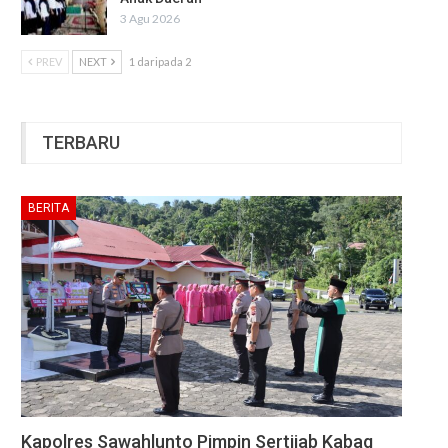
3 Agu 2026
PREV
NEXT
1 daripada 2
TERBARU
BERITA
Kapolres Sawahlunto Pimpin Sertijab Kabag