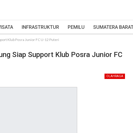
ISATA
INFRASTRUKTUR
PEMILU
SUMATERA BARA
port Klub Posra Junior FC U-12 Puteri
ung Siap Support Klub Posra Junior FC
OLAHRAGA