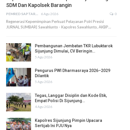
SDM Dan Kapolsek Barangin
PEMRED SAPTARIUS
6 Agu 2026
0
Regenerasi Kepemimpinan Perkuat Pelayanan Polri Presisi
JURNAL SUMBAR| Sawahlunto - Kapolres Sawahlunto, AKBP…
Pembangunan Jembatan TKR Lubuktarok
Sijunjung Dimulai, CV Beringin…
5 Agu 2026
Pengurus PWI Dharmasraya 2026–2029
Dilantik
5 Agu 2026
Tegas, Langgar Disiplin dan Kode Etik,
Empat Polisi Di Sijunjung…
4 Agu 2026
Kapolres Sijunjung Pimpin Upacara
Sertijab Ini PJU Nya