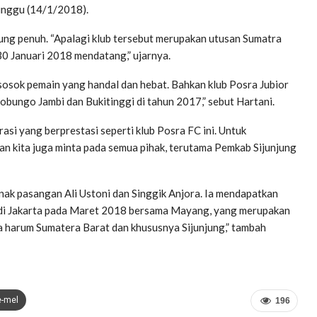
Minggu (14/1/2018).
ung penuh. “Apalagi klub tersebut merupakan utusan Sumatra
30 Januari 2018 mendatang,” ujarnya.
a sosok pemain yang handal dan hebat. Bahkan klub Posra Jubior
bungo Jambi dan Bukitinggi di tahun 2017,” sebut Hartani.
asi yang berprestasi seperti klub Posra FC ini. Untuk
n kita juga minta pada semua pihak, terutama Pemkab Sijunjung
anak pasangan Ali Ustoni dan Singgik Anjora. Ia mendapatkan
 di Jakarta pada Maret 2018 bersama Mayang, yang merupakan
 harum Sumatera Barat dan khususnya Sijunjung,” tambah
e-mel
196