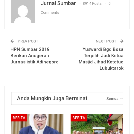
Jurnal Sumbar
8914 Posts
0
Comments
PREV POST
NEXT POST
HPN Sumbar 2018
Yuswardi Bgd Bosa
Berikan Anugerah
Terpilih Jadi Ketua
Jurnaslistik Adinegoro
Masjid Jihad Kototuo
Lubuktarok
Anda Mungkin Juga Berminat
Semua
BERITA
BERITA