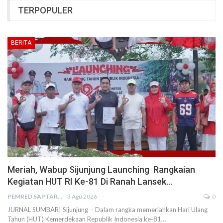
TERPOPULER
BERITA
Meriah, Wabup Sijunjung Launching Rangkaian
Kegiatan HUT RI Ke-81 Di Ranah Lansek…
PEMRED SAPTARIUS
3 Agu 2026
0
JURNAL SUMBAR| Sijunjung - Dalam rangka memeriahkan Hari Ulang
Tahun (HUT) Kemerdekaan Republik Indonesia ke-81…