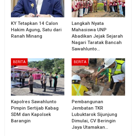
KY Tetapkan 14 Calon
Langkah Nyata
Hakim Agung, Satu dari
Mahasiswa UNP
Ranah Minang
Abadikan Jejak Sejarah
Nagari Taratak Bancah
Sawahlunto…
BERITA
BERITA
Kapolres Sawahlunto
Pembangunan
Pimpin Sertijab Kabag
Jembatan TKR
SDM dan Kapolsek
Lubuktarok Sijunjung
Barangin
Dimulai, CV Beringin
Jaya Utamakan…