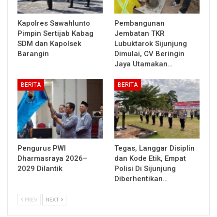
Kapolres Sawahlunto
Pembangunan
Pimpin Sertijab Kabag
Jembatan TKR
SDM dan Kapolsek
Lubuktarok Sijunjung
Barangin
Dimulai, CV Beringin
Jaya Utamakan…
BERITA
BERITA
Pengurus PWI
Tegas, Langgar Disiplin
Dharmasraya 2026–
dan Kode Etik, Empat
2029 Dilantik
Polisi Di Sijunjung
Diberhentikan…
PREV
NEXT