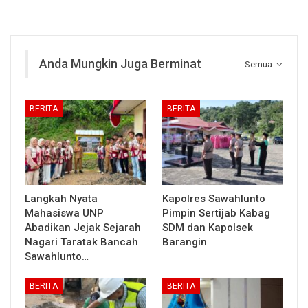
Anda Mungkin Juga Berminat
Semua
BERITA
BERITA
Langkah Nyata
Kapolres Sawahlunto
Mahasiswa UNP
Pimpin Sertijab Kabag
Abadikan Jejak Sejarah
SDM dan Kapolsek
Nagari Taratak Bancah
Barangin
Sawahlunto…
BERITA
BERITA