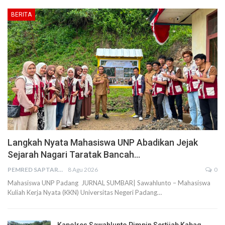
BERITA
Langkah Nyata Mahasiswa UNP Abadikan Jejak
Sejarah Nagari Taratak Bancah…
PEMRED SAPTARIUS
8 Agu 2026
0
Mahasiswa UNP Padang JURNAL SUMBAR| Sawahlunto – Mahasiswa
Kuliah Kerja Nyata (KKN) Universitas Negeri Padang…