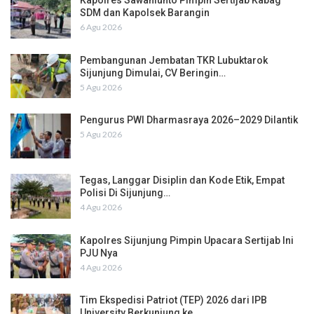
Kapolres Sawahlunto Pimpin Sertijab Kabag
SDM dan Kapolsek Barangin
6 Agu 2026
Pembangunan Jembatan TKR Lubuktarok
Sijunjung Dimulai, CV Beringin…
5 Agu 2026
Pengurus PWI Dharmasraya 2026–2029 Dilantik
5 Agu 2026
Tegas, Langgar Disiplin dan Kode Etik, Empat
Polisi Di Sijunjung…
4 Agu 2026
Kapolres Sijunjung Pimpin Upacara Sertijab Ini
PJU Nya
4 Agu 2026
Tim Ekspedisi Patriot (TEP) 2026 dari IPB
University Berkunjung ke…