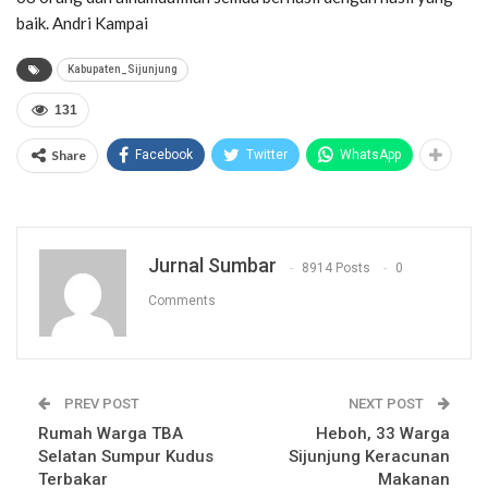
baik. Andri Kampai
Kabupaten_Sijunjung
131
Share
Facebook
Twitter
WhatsApp
Jurnal Sumbar
8914 Posts
0
Comments
PREV POST
NEXT POST
Rumah Warga TBA
Heboh, 33 Warga
Selatan Sumpur Kudus
Sijunjung Keracunan
Terbakar
Makanan